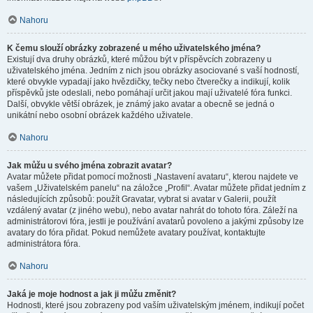
Nahoru
K čemu slouží obrázky zobrazené u mého uživatelského jména?
Existují dva druhy obrázků, které můžou být v příspěvcích zobrazeny u
uživatelského jména. Jedním z nich jsou obrázky asociované s vaší hodností,
které obvykle vypadají jako hvězdičky, tečky nebo čtverečky a indikují, kolik
příspěvků jste odeslali, nebo pomáhají určit jakou mají uživatelé fóra funkci.
Další, obvykle větší obrázek, je známý jako avatar a obecně se jedná o
unikátní nebo osobní obrázek každého uživatele.
Nahoru
Jak můžu u svého jména zobrazit avatar?
Avatar můžete přidat pomocí možnosti „Nastavení avataru“, kterou najdete ve
vašem „Uživatelském panelu“ na záložce „Profil“. Avatar můžete přidat jedním z
následujících způsobů: použít Gravatar, vybrat si avatar v Galerii, použít
vzdálený avatar (z jiného webu), nebo avatar nahrát do tohoto fóra. Záleží na
administrátorovi fóra, jestli je používání avatarů povoleno a jakými způsoby lze
avatary do fóra přidat. Pokud nemůžete avatary používat, kontaktujte
administrátora fóra.
Nahoru
Jaká je moje hodnost a jak ji můžu změnit?
Hodnosti, které jsou zobrazeny pod vaším uživatelským jménem, indikují počet