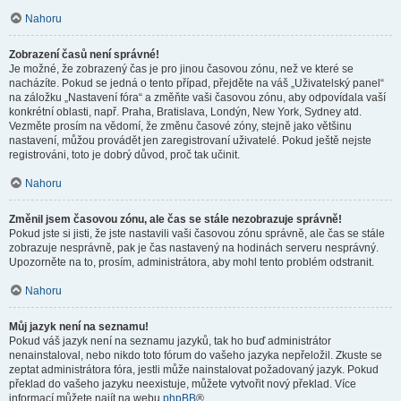
Nahoru
Zobrazení časů není správné!
Je možné, že zobrazený čas je pro jinou časovou zónu, než ve které se
nacházíte. Pokud se jedná o tento případ, přejděte na váš „Uživatelský panel“
na záložku „Nastavení fóra“ a změňte vaši časovou zónu, aby odpovídala vaší
konkrétní oblasti, např. Praha, Bratislava, Londýn, New York, Sydney atd.
Vezměte prosím na vědomí, že změnu časové zóny, stejně jako většinu
nastavení, můžou provádět jen zaregistrovaní uživatelé. Pokud ještě nejste
registrováni, toto je dobrý důvod, proč tak učinit.
Nahoru
Změnil jsem časovou zónu, ale čas se stále nezobrazuje správně!
Pokud jste si jisti, že jste nastavili vaši časovou zónu správně, ale čas se stále
zobrazuje nesprávně, pak je čas nastavený na hodinách serveru nesprávný.
Upozorněte na to, prosím, administrátora, aby mohl tento problém odstranit.
Nahoru
Můj jazyk není na seznamu!
Pokud váš jazyk není na seznamu jazyků, tak ho buď administrátor
nenainstaloval, nebo nikdo toto fórum do vašeho jazyka nepřeložil. Zkuste se
zeptat administrátora fóra, jestli může nainstalovat požadovaný jazyk. Pokud
překlad do vašeho jazyku neexistuje, můžete vytvořit nový překlad. Více
informací můžete najít na webu
phpBB
®.