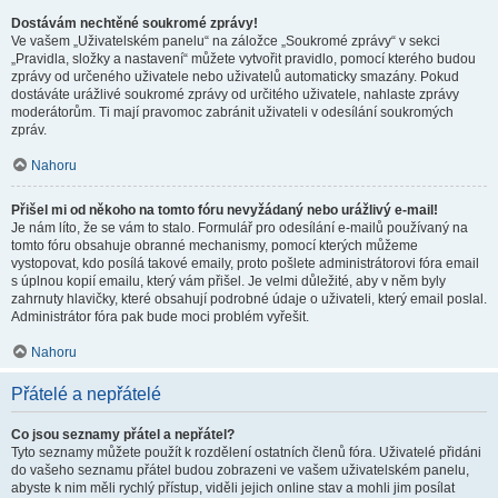
Dostávám nechtěné soukromé zprávy!
Ve vašem „Uživatelském panelu“ na záložce „Soukromé zprávy“ v sekci
„Pravidla, složky a nastavení“ můžete vytvořit pravidlo, pomocí kterého budou
zprávy od určeného uživatele nebo uživatelů automaticky smazány. Pokud
dostáváte urážlivé soukromé zprávy od určitého uživatele, nahlaste zprávy
moderátorům. Ti mají pravomoc zabránit uživateli v odesílání soukromých
zpráv.
Nahoru
Přišel mi od někoho na tomto fóru nevyžádaný nebo urážlivý e-mail!
Je nám líto, že se vám to stalo. Formulář pro odesílání e-mailů používaný na
tomto fóru obsahuje obranné mechanismy, pomocí kterých můžeme
vystopovat, kdo posílá takové emaily, proto pošlete administrátorovi fóra email
s úplnou kopií emailu, který vám přišel. Je velmi důležité, aby v něm byly
zahrnuty hlavičky, které obsahují podrobné údaje o uživateli, který email poslal.
Administrátor fóra pak bude moci problém vyřešit.
Nahoru
Přátelé a nepřátelé
Co jsou seznamy přátel a nepřátel?
Tyto seznamy můžete použít k rozdělení ostatních členů fóra. Uživatelé přidáni
do vašeho seznamu přátel budou zobrazeni ve vašem uživatelském panelu,
abyste k nim měli rychlý přístup, viděli jejich online stav a mohli jim posílat