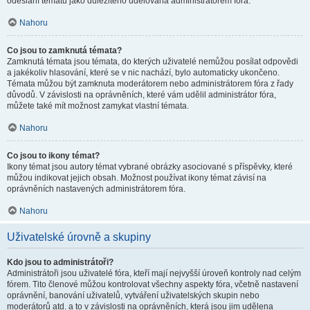
odeslání tématu jako důležitého udělována administrátorem fóra.
Nahoru
Co jsou to zamknutá témata?
Zamknutá témata jsou témata, do kterých uživatelé nemůžou posílat odpovědi
a jakékoliv hlasování, které se v nic nachází, bylo automaticky ukončeno.
Témata můžou být zamknuta moderátorem nebo administrátorem fóra z řady
důvodů. V závislosti na oprávněních, které vám udělil administrátor fóra,
můžete také mít možnost zamykat vlastní témata.
Nahoru
Co jsou to ikony témat?
Ikony témat jsou autory témat vybrané obrázky asociované s příspěvky, které
můžou indikovat jejich obsah. Možnost používat ikony témat závisí na
oprávněních nastavených administrátorem fóra.
Nahoru
Uživatelské úrovně a skupiny
Kdo jsou to administrátoři?
Administrátoři jsou uživatelé fóra, kteří mají nejvyšší úroveň kontroly nad celým
fórem. Tito členové můžou kontrolovat všechny aspekty fóra, včetně nastavení
oprávnění, banování uživatelů, vytváření uživatelských skupin nebo
moderátorů atd. a to v závislosti na oprávněních, která jsou jim udělena