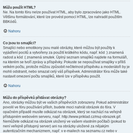
Můžu použít HTML?
Ne. Na tomto fóru nelze používat HTML, aby bylo zpracováno jako HTML.
Většinu formátování, které lze provést pomocí HTML, lze nahradit použitím
BBKódů.
Nahoru
Co jsou to smajlíci?
Smajlíci nebo emotikony jsou malé obrázky, které můžou být použity k
vyjádření pocitů a vytvořeny za použití krátkého kódu, např. kód :) znamená
radost a kód :( znamená smutek. Úplný seznam smajlíků najdete na formuláři,
na kterém se tvoří zprávy a příspěvky. Pokuste se nepoužívat smajlíky v příliš
velkém počtu, protože můžou způsobit nečitelnost příspěvku a moderátoři by je
mohli odstranit, nebo smazat celý váš příspěvek. Administrátor fóra může také
nastavit omezení počtu smajlíků, které lze v příspěvku použít.
Nahoru
Můžu do příspěvků přidávat obrázky?
Ano, obrázky můžou být ve vašich příspěvcích zobrazeny. Pokud administrátor
povolil ve fóru používání příloh, budete moci nahrát obrázek do fóra. V
opačném případě musíte odkázat na obrázek, který se nachází na veřejně
přístupném webovém serveru, např. http://www.priklad.cz/muj-obrazek.gif.
Nemůžete odkázat na obrázek uložený ve vašem vlastním počítači (pokud to
není veřejně přístupný server) ani na obrázky uložené za nějakým
autentizačním mechanizmem, např. v e-mailech na seznamu.cz nebo v