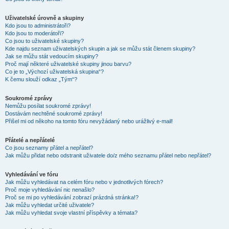
Uživatelské úrovně a skupiny
Kdo jsou to administrátoři?
Kdo jsou to moderátoři?
Co jsou to uživatelské skupiny?
Kde najdu seznam uživatelských skupin a jak se můžu stát členem skupiny?
Jak se můžu stát vedoucím skupiny?
Proč mají některé uživatelské skupiny jinou barvu?
Co je to „Výchozí uživatelská skupina“?
K čemu slouží odkaz „Tým“?
Soukromé zprávy
Nemůžu posílat soukromé zprávy!
Dostávám nechtěné soukromé zprávy!
Přišel mi od někoho na tomto fóru nevyžádaný nebo urážlivý e-mail!
Přátelé a nepřátelé
Co jsou seznamy přátel a nepřátel?
Jak můžu přidat nebo odstranit uživatele do/z mého seznamu přátel nebo nepřátel?
Vyhledávání ve fóru
Jak můžu vyhledávat na celém fóru nebo v jednotlivých fórech?
Proč moje vyhledávání nic nenašlo?
Proč se mi po vyhledávání zobrazí prázdná stránka!?
Jak můžu vyhledat určité uživatele?
Jak můžu vyhledat svoje vlastní příspěvky a témata?