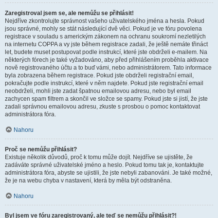
Zaregistroval jsem se, ale nemůžu se přihlásit!
Nejdříve zkontrolujte správnost vašeho uživatelského jména a hesla. Pokud
jsou správné, mohly se stát následující dvě věci. Pokud je ve fóru povolena
registrace v souladu s americkým zákonem na ochranu soukromí nezletilých
na internetu COPPA a vy jste během registrace zadali, že ještě nemáte třináct
let, budete muset postupovat podle instrukcí, které jste obdrželi e-mailem. Na
některých fórech je také vyžadováno, aby před přihlášením proběhla aktivace
nově registrovaného účtu a to buď vámi, nebo administrátorem. Tato informace
byla zobrazena během registrace. Pokud jste obdrželi registrační email,
pokračujte podle instrukcí, které v něm najdete. Pokud jste registrační email
neobdrželi, mohli jste zadat špatnou emailovou adresu, nebo byl email
zachycen spam filtrem a skončil ve složce se spamy. Pokud jste si jistí, že jste
zadali správnou emailovou adresu, zkuste s prosbou o pomoc kontaktovat
administrátora fóra.
Nahoru
Proč se nemůžu přihlásit?
Existuje několik důvodů, proč k tomu může dojít. Nejdříve se ujistěte, že
zadáváte správné uživatelské jméno a heslo. Pokud tomu tak je, kontaktujte
administrátora fóra, abyste se ujistili, že jste nebyli zabanováni. Je také možné,
že je na webu chyba v nastavení, která by měla být odstraněna.
Nahoru
Byl jsem ve fóru zaregistrovaný, ale teď se nemůžu přihlásit?!