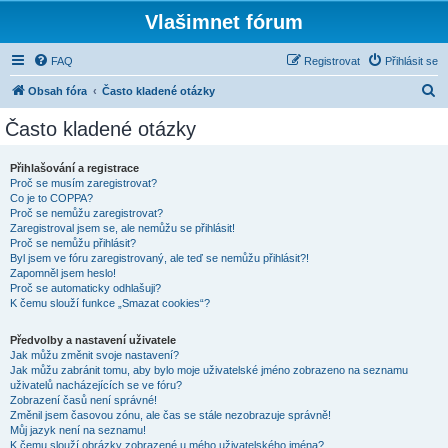
Vlašimnet fórum
FAQ
Registrovat
Přihlásit se
H
Obsah fóra
Často kladené otázky
l
Často kladené otázky
e
d
Přihlašování a registrace
Proč se musím zaregistrovat?
a
Co je to COPPA?
t
Proč se nemůžu zaregistrovat?
Zaregistroval jsem se, ale nemůžu se přihlásit!
Proč se nemůžu přihlásit?
Byl jsem ve fóru zaregistrovaný, ale teď se nemůžu přihlásit?!
Zapomněl jsem heslo!
Proč se automaticky odhlašuji?
K čemu slouží funkce „Smazat cookies“?
Předvolby a nastavení uživatele
Jak můžu změnit svoje nastavení?
Jak můžu zabránit tomu, aby bylo moje uživatelské jméno zobrazeno na seznamu
uživatelů nacházejících se ve fóru?
Zobrazení časů není správné!
Změnil jsem časovou zónu, ale čas se stále nezobrazuje správně!
Můj jazyk není na seznamu!
K čemu slouží obrázky zobrazené u mého uživatelského jména?