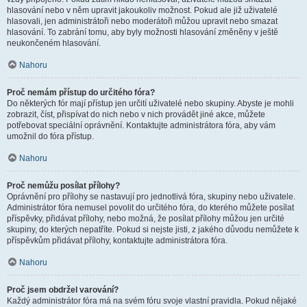
hlasování nebo v něm upravit jakoukoliv možnost. Pokud ale již uživatelé
hlasovali, jen administrátoři nebo moderátoři můžou upravit nebo smazat
hlasování. To zabrání tomu, aby byly možnosti hlasování změněny v ještě
neukončeném hlasování.
Nahoru
Proč nemám přístup do určitého fóra?
Do některých fór mají přístup jen určití uživatelé nebo skupiny. Abyste je mohli
zobrazit, číst, přispívat do nich nebo v nich provádět jiné akce, můžete
potřebovat speciální oprávnění. Kontaktujte administrátora fóra, aby vám
umožnil do fóra přístup.
Nahoru
Proč nemůžu posílat přílohy?
Oprávnění pro přílohy se nastavují pro jednotlivá fóra, skupiny nebo uživatele.
Administrátor fóra nemusel povolit do určitého fóra, do kterého můžete posílat
příspěvky, přidávat přílohy, nebo možná, že posílat přílohy můžou jen určité
skupiny, do kterých nepatříte. Pokud si nejste jisti, z jakého důvodu nemůžete k
příspěvkům přidávat přílohy, kontaktujte administrátora fóra.
Nahoru
Proč jsem obdržel varování?
Každý administrátor fóra má na svém fóru svoje vlastní pravidla. Pokud nějaké