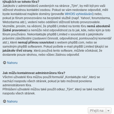
týkajících se tohoto fóra?
Jakýkoliv z administrátorů uvedených na stránce „Tým“, by měl být pro vaši
stížnost vhodnou kontaktní osobou. Pokud se vám nedostane odpovědi, měli
byste kontaktovat majitele domény (proveďte
WHOIS vyhledávání
) nebo,
pokud je fórum provozováno na bezplatné službě (např. Yahoo!, forumzdarma,
Webzdarma atd.), vedení nebo oddělení stížností tohoto provozovatele.
Vezměte, prosím, na vědomí, že phpBB Limited na tomto fóru
nemá absolutně
žádné pravomoci
a nemůže nést odpovědnost za to jak, kde, nebo kým je toto
fórum používáno. Nekontaktujte phpBB Limited v souvislosti s jakýmikoliv
právními záležitostmi (zastavení činnosti, odpovědnost, pomlouvačný komentář
atd.), které
nemají přímou souvislost
s webem phpBB.com, nebo se
samotným phpBB softwarem. Pokud pošlete e-mail phpBB Limited týkající se
jakákoliv třetí strany
, která používá tento software, můžete očekávat, že
dostanete pouze strohou, nebo vůbec žádnou odpověď.
Nahoru
Jak můžu kontaktovat administrátora fóra?
Všichni uživatelé fóra můžou použít formulář „Kontaktujte nás“, který se
nachází naspodu všech stránek, pokud je tato možnost povolena
administrátorem fóra.
Přihlášení uživatelé můžou také použít odkaz „Tým“, který se také nachází
naspodu všech stránek.
Nahoru
Přejít na