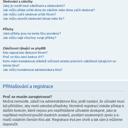
Sledování a záložky
Jaký je rozdíl mezi záložkami a sledováním?
Jak můžu přidat určité téma do záložek nebo téma začít sledovat?
Jak můžu začít sledovat určité fórum?
Jak můžu ukončit sledování témat nebo fór?
Přílohy
Jaké přílohy jsou na tomto fóru povoleny?
Jak můžu najít všechny svoje přílohy?
Záležitosti týkající se phpBB
Kdo napsal toto diskusní fórum?
Proč ve fóru není funkce XY?
Koho mám kontaktovat ohledně stížnosti a/nebo právních záležitostí týkajících se
tohoto fóra?
Jak můžu kontaktovat administrátora fóra?
Přihlašování a registrace
Proč se musím zaregistrovat?
Možná nemusíte, záleží na administrátorovi fóra, jestli nastaví, že uživatel musí
být přihlášen, aby mohl odesílat příspěvky. Nicméně registrací získáte přístup k
dalším funkcím, které nejsou pro nepřihlášené uživatele dostupné, jako je
například možnost použití vlastních avatarů, posílání soukromých zpráv a e-
mailů ostatním členům fóra atd. Registrace trvá jen chvíli a tak vám ji můžeme
doporučit.