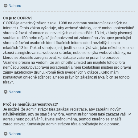
Nahoru
Co je to COPPA?
COPPA je americký zákon z roku 1998 na ochranu soukromí nezletilých na
internetu. Tento zákon vyžaduje, aby webové stránky, které mohou potenciálně
shromažďovat informace od nezletilých osob mladších 13 let, získaly písemný
souhlas rodičů nebo nějaké jiné potvrzení od zákonného zástupce povolující
shromažďování osobních identifikačních informací od nezletilých osob
mladších 13 let. Pokud si nejste jisti, jestli se toto týká vás, jako někoho, kdo se
zkouší zaregistrovat na webovou stránku, nebo se to týká webové stránky, na
kterou se zkoušíte zaregistrovat, kontaktujte vašeho právního poradce.
Vezměte prosím na vědomí, že ani phpBB Limited ani majitelé tohoto fóra
nemůžou poskytovat právní poradenství a není kontaktním místem pro právní
zájmy jakéhokoliv druhu, kromě těch uvedených v otázce „Koho mám
kontaktovat ohledně stížnosti a/nebo právních záležitostí týkajících se tohoto
fóra?“.
Nahoru
Proč se nemůžu zaregistrovat?
Je možné, že administrátor fóra zakázal registrace, aby zabránil novým
návštěvníkům, aby se stali členy fóra. Administrátor mohl také zakázat vaši IP
adresu nebo používání uživatelského jména, pomocí kterého se snažíš
zaregistrovat. Kontaktujte administrátora fóra a požádejte ho o pomoc.
Nahoru