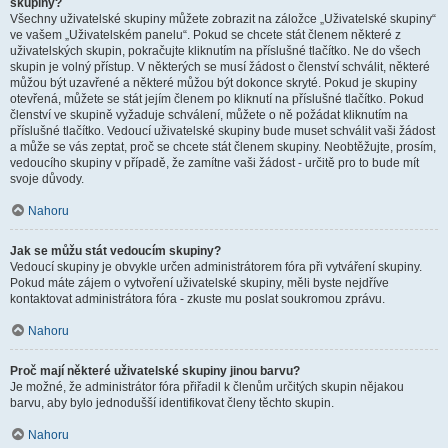
skupiny?
Všechny uživatelské skupiny můžete zobrazit na záložce „Uživatelské skupiny“
ve vašem „Uživatelském panelu“. Pokud se chcete stát členem některé z
uživatelských skupin, pokračujte kliknutím na příslušné tlačítko. Ne do všech
skupin je volný přístup. V některých se musí žádost o členství schválit, některé
můžou být uzavřené a některé můžou být dokonce skryté. Pokud je skupiny
otevřená, můžete se stát jejím členem po kliknutí na příslušné tlačítko. Pokud
členství ve skupině vyžaduje schválení, můžete o ně požádat kliknutím na
příslušné tlačítko. Vedoucí uživatelské skupiny bude muset schválit vaši žádost
a může se vás zeptat, proč se chcete stát členem skupiny. Neobtěžujte, prosím,
vedoucího skupiny v případě, že zamítne vaši žádost - určitě pro to bude mít
svoje důvody.
Nahoru
Jak se můžu stát vedoucím skupiny?
Vedoucí skupiny je obvykle určen administrátorem fóra při vytváření skupiny.
Pokud máte zájem o vytvoření uživatelské skupiny, měli byste nejdříve
kontaktovat administrátora fóra - zkuste mu poslat soukromou zprávu.
Nahoru
Proč mají některé uživatelské skupiny jinou barvu?
Je možné, že administrátor fóra přiřadil k členům určitých skupin nějakou
barvu, aby bylo jednodušší identifikovat členy těchto skupin.
Nahoru