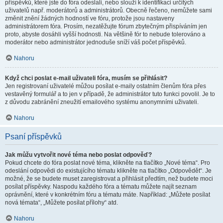
příspěvků, které jste do fóra odeslali, nebo slouží k identifikaci určitých
uživatelů např. moderátorů a administrátorů. Obecně řečeno, nemůžete sami
změnit znění žádných hodností ve fóru, protože jsou nastaveny
administrátorem fóra. Prosím, nezatěžujte fórum zbytečným přispíváním jen
proto, abyste dosáhli vyšší hodnosti. Na většině fór to nebude tolerováno a
moderátor nebo administrátor jednoduše sníží váš počet příspěvků.
Nahoru
Když chci poslat e-mail uživateli fóra, musím se přihlásit?
Jen registrovaní uživatelé můžou posílat e-maily ostatním členům fóra přes
vestavěný formulář a to jen v případě, že administrátor tuto funkci povolil. Je to
z důvodu zabránění zneužití emailového systému anonymními uživateli.
Nahoru
Psaní příspěvků
Jak můžu vytvořit nové téma nebo poslat odpověď?
Pokud chcete do fóra poslat nové téma, klikněte na tlačítko „Nové téma“. Pro
odeslání odpovědi do existujícího tématu klikněte na tlačítko „Odpovědět“. Je
možné, že se budete muset zaregistrovat a přihlásit předtím, než budete moci
posílat příspěvky. Naspodu každého fóra a tématu můžete najít seznam
oprávnění, které v konkrétním fóru a tématu máte. Například: „Můžete posílat
nová témata“, „Můžete posílat přílohy“ atd.
Nahoru