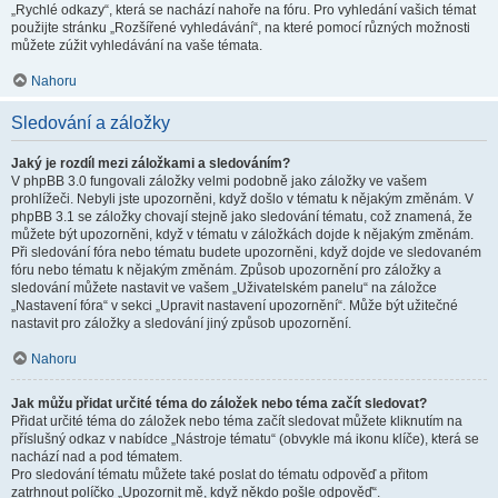
„Rychlé odkazy“, která se nachází nahoře na fóru. Pro vyhledání vašich témat
použijte stránku „Rozšířené vyhledávání“, na které pomocí různých možnosti
můžete zúžit vyhledávání na vaše témata.
Nahoru
Sledování a záložky
Jaký je rozdíl mezi záložkami a sledováním?
V phpBB 3.0 fungovali záložky velmi podobně jako záložky ve vašem
prohlížeči. Nebyli jste upozorněni, když došlo v tématu k nějakým změnám. V
phpBB 3.1 se záložky chovají stejně jako sledování tématu, což znamená, že
můžete být upozorněni, když v tématu v záložkách dojde k nějakým změnám.
Při sledování fóra nebo tématu budete upozorněni, když dojde ve sledovaném
fóru nebo tématu k nějakým změnám. Způsob upozornění pro záložky a
sledování můžete nastavit ve vašem „Uživatelském panelu“ na záložce
„Nastavení fóra“ v sekci „Upravit nastavení upozornění“. Může být užitečné
nastavit pro záložky a sledování jiný způsob upozornění.
Nahoru
Jak můžu přidat určité téma do záložek nebo téma začít sledovat?
Přidat určité téma do záložek nebo téma začít sledovat můžete kliknutím na
příslušný odkaz v nabídce „Nástroje tématu“ (obvykle má ikonu klíče), která se
nachází nad a pod tématem.
Pro sledování tématu můžete také poslat do tématu odpověď a přitom
zatrhnout políčko „Upozornit mě, když někdo pošle odpověď“.