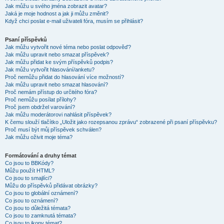
Jak můžu u svého jména zobrazit avatar?
Jaká je moje hodnost a jak ji můžu změnit?
Když chci poslat e-mail uživateli fóra, musím se přihlásit?
Psaní příspěvků
Jak můžu vytvořit nové téma nebo poslat odpověď?
Jak můžu upravit nebo smazat příspěvek?
Jak můžu přidat ke svým příspěvků podpis?
Jak můžu vytvořit hlasování/anketu?
Proč nemůžu přidat do hlasování více možností?
Jak můžu upravit nebo smazat hlasování?
Proč nemám přístup do určitého fóra?
Proč nemůžu posílat přílohy?
Proč jsem obdržel varování?
Jak můžu moderátorovi nahlásit příspěvek?
K čemu slouží tlačítko „Uložit jako rozepsanou zprávu“ zobrazené při psaní příspěvku?
Proč musí být můj příspěvek schválen?
Jak můžu oživit moje téma?
Formátování a druhy témat
Co jsou to BBKódy?
Můžu použít HTML?
Co jsou to smajlíci?
Můžu do příspěvků přidávat obrázky?
Co jsou to globální oznámení?
Co jsou to oznámení?
Co jsou to důležitá témata?
Co jsou to zamknutá témata?
Co jsou to ikony témat?