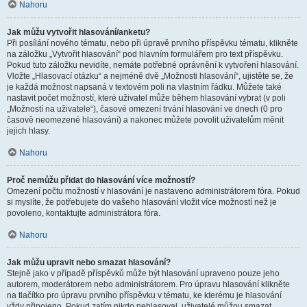
Nahoru
Jak můžu vytvořit hlasování/anketu?
Při posílání nového tématu, nebo při úpravě prvního příspěvku tématu, klikněte
na záložku „Vytvořit hlasování“ pod hlavním formulářem pro text příspěvku.
Pokud tuto záložku nevidíte, nemáte potřebné oprávnění k vytvoření hlasování.
Vložte „Hlasovací otázku“ a nejméně dvě „Možnosti hlasování“, ujistěte se, že
je každá možnost napsaná v textovém poli na vlastním řádku. Můžete také
nastavit počet možností, které uživatel může během hlasování vybrat (v poli
„Možností na uživatele“), časové omezení trvání hlasování ve dnech (0 pro
časově neomezené hlasování) a nakonec můžete povolit uživatelům měnit
jejich hlasy.
Nahoru
Proč nemůžu přidat do hlasování více možností?
Omezení počtu možností v hlasování je nastaveno administrátorem fóra. Pokud
si myslíte, že potřebujete do vašeho hlasování vložit více možností než je
povoleno, kontaktujte administrátora fóra.
Nahoru
Jak můžu upravit nebo smazat hlasování?
Stejně jako v případě příspěvků může být hlasování upraveno pouze jeho
autorem, moderátorem nebo administrátorem. Pro úpravu hlasování klikněte
na tlačítko pro úpravu prvního příspěvku v tématu, ke kterému je hlasování
vždy připojeno. Pokud zatím nikdo nehlasoval, uživatelé můžou smazat