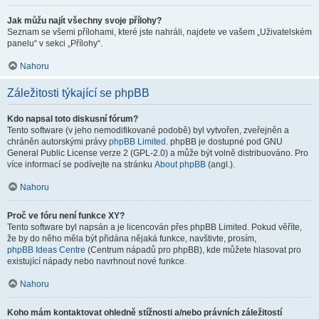
Jak můžu najít všechny svoje přílohy?
Seznam se všemi přílohami, které jste nahráli, najdete ve vašem „Uživatelském
panelu“ v sekci „Přílohy“.
Nahoru
Záležitosti týkající se phpBB
Kdo napsal toto diskusní fórum?
Tento software (v jeho nemodifikované podobě) byl vytvořen, zveřejněn a
chráněn autorskými právy
phpBB Limited
. phpBB je dostupné pod GNU
General Public License verze 2 (GPL-2.0) a může být volně distribuováno. Pro
více informací se podívejte na stránku
About phpBB
(angl.).
Nahoru
Proč ve fóru není funkce XY?
Tento software byl napsán a je licencován přes phpBB Limited. Pokud věříte,
že by do něho měla být přidána nějaká funkce, navštivte, prosím,
phpBB Ideas Centre
(Centrum nápadů pro phpBB), kde můžete hlasovat pro
existující nápady nebo navrhnout nové funkce.
Nahoru
Koho mám kontaktovat ohledně stížnosti a/nebo právních záležitostí