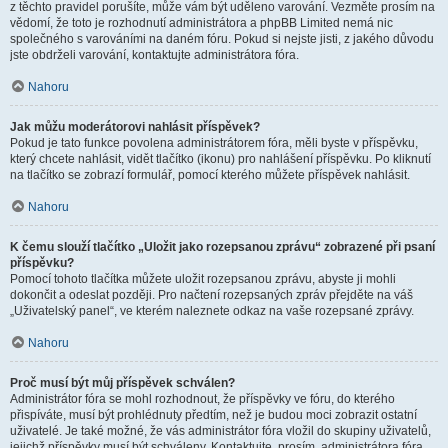
z těchto pravidel porušíte, může vám být uděleno varování. Vezměte prosím na
vědomí, že toto je rozhodnutí administrátora a phpBB Limited nemá nic
společného s varováními na daném fóru. Pokud si nejste jisti, z jakého důvodu
jste obdrželi varování, kontaktujte administrátora fóra.
Nahoru
Jak můžu moderátorovi nahlásit příspěvek?
Pokud je tato funkce povolena administrátorem fóra, měli byste v příspěvku,
který chcete nahlásit, vidět tlačítko (ikonu) pro nahlášení příspěvku. Po kliknutí
na tlačítko se zobrazí formulář, pomocí kterého můžete příspěvek nahlásit.
Nahoru
K čemu slouží tlačítko „Uložit jako rozepsanou zprávu“ zobrazené při psaní
příspěvku?
Pomocí tohoto tlačítka můžete uložit rozepsanou zprávu, abyste ji mohli
dokončit a odeslat později. Pro načtení rozepsaných zpráv přejděte na váš
„Uživatelský panel“, ve kterém naleznete odkaz na vaše rozepsané zprávy.
Nahoru
Proč musí být můj příspěvek schválen?
Administrátor fóra se mohl rozhodnout, že příspěvky ve fóru, do kterého
přispíváte, musí být prohlédnuty předtím, než je budou moci zobrazit ostatní
uživatelé. Je také možné, že vás administrátor fóra vložil do skupiny uživatelů,
jejichž příspěvky musí být schváleny. Kontaktujte, prosím, administrátora fóra