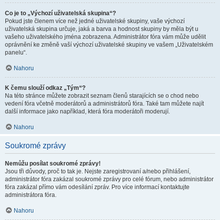
Co je to „Výchozí uživatelská skupina“?
Pokud jste členem více než jedné uživatelské skupiny, vaše výchozí
uživatelská skupina určuje, jaká a barva a hodnost skupiny by měla být u
vašeho uživatelského jména zobrazena. Administrátor fóra vám může udělit
oprávnění ke změně vaší výchozí uživatelské skupiny ve vašem „Uživatelském
panelu“.
Nahoru
K čemu slouží odkaz „Tým“?
Na této stránce můžete zobrazit seznam členů starajících se o chod nebo
vedení fóra včetně moderátorů a administrátorů fóra. Také tam můžete najít
další informace jako například, která fóra moderátoři moderují.
Nahoru
Soukromé zprávy
Nemůžu posílat soukromé zprávy!
Jsou tři důvody, proč to tak je. Nejste zaregistrovaní a/nebo přihlášení,
administrátor fóra zakázal soukromé zprávy pro celé fórum, nebo administrátor
fóra zakázal přímo vám odesílání zpráv. Pro více informací kontaktujte
administrátora fóra.
Nahoru