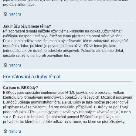
pro další informace.
Nahoru
Jak můžu oživit moje téma?
Při zobrazení tématu můžete oživit téma kliknutím na odkaz „Oživit téma“
(většinou naspodu stránky), čímž se téma přesune na první místo ve fóru.
Pokud tento odkaz nevidíte, mohlo být oživování témat zakázáno, nebo ještě
neuběhla doba, po které je povoleno téma oživit. Oživit téma jde také
jednoduše tak, že do něho odešlete příspěvek. Pokud to ale budete dělat,
ujistěte se, že to není proti pravidlům fóra.
Nahoru
Formátování a druhy témat
Co jsou to BBKódy?
BBKódy jsou speciální implementace HTML jazyka, které poskytují velkou
kontrolu pro formátování jednotlivých objektů v příspěvcích. Možnost používání
BBKódů uděluje administrátor fóra, ale BBKódy je také možné pro jednotlivé
příspěvky zakázat ve formuláři pro odesílání příspěvků. BBKódy se používají
podobně jako HTML, ale tagy jsou uzavřeny v hranatých závorkách [ a ] a ne v
< a >. Pro více informací o formátování pomocí BBKódů se podívejte na
průvodce, ke kterému najdete odkaz na stránce, na které se píší příspěvky.
Nahoru