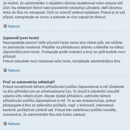
Je možné, že administrátor z nějakého důvodu deaktivoval nebo smazal váš
účet. Na některých fórech také pravidelně odstraňují uživatele, kteří dlouhou
dobu do fóra nic nenapsali, čímž se zmenší velikost databáze. Pokud je to váš
případ, zaregistrujte se znovu a pokuste se více zapojit do diskuzí.
Nahoru
Zapomněl jsem heslo!
Nepropadejte panice! Vaše původní heslo nelze sice získat zpět, ale můžete
ho jednoduše resetovat. Přejděte na přihlašovací stránku a klikněte na odkaz
Zapomněl/a jsem heslo
. Postupujte podle instrukcí a brzy se opět budete moci
přihlásit.
Pokud nebudete moci resetovat vaše heslo, kontaktujte administrátora fóra.
Nahoru
Proč se automaticky odhlašuji?
Pokud nezatrhnete během přihlašování políčko
Zapamatovat si mě
zůstanete
na fóru přihlášen jen po přednastavený čas. To slouží k zabránění zneužití
vašeho účtu někým jiným. Abyste zůstali přihlášeni, zatrhněte během
přihlašování políčko
Zapamatovat si mě
. To se ale nedoporučuje, pokud
přistupujete k fóru ze sdíleného počítače, např. v knihovně, internetové
kavárně, počítačové učebně atd. Pokud toto zaškrtávací políčko nevidíte,
znamená to, že administrátor fóra tuto funkci zakázal.
Nahoru