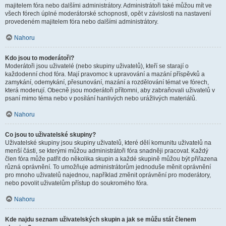
majitelem fóra nebo dalšími administrátory. Administrátoři také můžou mít ve
všech fórech úplné moderátorské schopnosti, opět v závislosti na nastavení
provedeném majitelem fóra nebo dalšími administrátory.
Nahoru
Kdo jsou to moderátoři?
Moderátoři jsou uživatelé (nebo skupiny uživatelů), kteří se starají o
každodenní chod fóra. Mají pravomoc k upravování a mazání příspěvků a
zamykání, odemykání, přesunování, mazání a rozdělování témat ve fórech,
která moderují. Obecně jsou moderátoři přítomni, aby zabraňovali uživatelů v
psaní mimo téma nebo v posílání hanlivých nebo urážlivých materiálů.
Nahoru
Co jsou to uživatelské skupiny?
Uživatelské skupiny jsou skupiny uživatelů, které dělí komunitu uživatelů na
menší části, se kterými můžou administrátoři fóra snadněji pracovat. Každý
člen fóra může patřit do několika skupin a každé skupině můžou být přiřazena
různá oprávnění. To umožňuje administrátorům jednoduše měnit oprávnění
pro mnoho uživatelů najednou, například změnit oprávnění pro moderátory,
nebo povolit uživatelům přístup do soukromého fóra.
Nahoru
Kde najdu seznam uživatelských skupin a jak se můžu stát členem