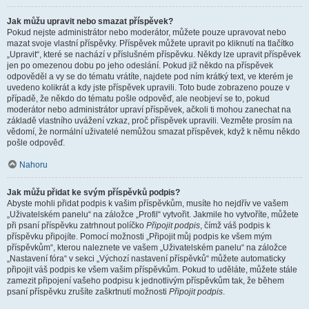
Jak můžu upravit nebo smazat příspěvek?
Pokud nejste administrátor nebo moderátor, můžete pouze upravovat nebo
mazat svoje vlastní příspěvky. Příspěvek můžete upravit po kliknutí na tlačítko
„Upravit“, které se nachází v příslušném příspěvku. Někdy lze upravit příspěvek
jen po omezenou dobu po jeho odeslání. Pokud již někdo na příspěvek
odpověděl a vy se do tématu vrátíte, najdete pod ním krátký text, ve kterém je
uvedeno kolikrát a kdy jste příspěvek upravili. Toto bude zobrazeno pouze v
případě, že někdo do tématu pošle odpověď, ale neobjeví se to, pokud
moderátor nebo administrátor upraví příspěvek, ačkoli ti mohou zanechat na
základě vlastního uvážení vzkaz, proč příspěvek upravili. Vezměte prosím na
vědomí, že normální uživatelé nemůžou smazat příspěvek, když k němu někdo
pošle odpověď.
Nahoru
Jak můžu přidat ke svým příspěvků podpis?
Abyste mohli přidat podpis k vašim příspěvkům, musíte ho nejdřív ve vašem
„Uživatelském panelu“ na záložce „Profil“ vytvořit. Jakmile ho vytvoříte, můžete
při psaní příspěvku zatrhnout políčko
Připojit podpis
, čímž váš podpis k
příspěvku připojíte. Pomocí možnosti „Připojit můj podpis ke všem mým
příspěvkům“, kterou naleznete ve vašem „Uživatelském panelu“ na záložce
„Nastavení fóra“ v sekci „Výchozí nastavení příspěvků“ můžete automaticky
připojit váš podpis ke všem vašim příspěvkům. Pokud to uděláte, můžete stále
zamezit připojení vašeho podpisu k jednotlivým příspěvkům tak, že během
psaní příspěvku zrušíte zaškrtnutí možnosti
Připojit podpis
.