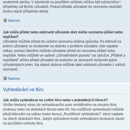
soukromé zprávy. V závislosti na použitém vzhledu můžou být zvýrazněny i
příspěvky od těchto uživatelů. Pokud přidáte uživatele do seznamu nepřátel,
budou jejich příspěvky skryty.
Nahoru
Jak můžu přidat nebo odstranit uživatele do/z mého seznamu přátel nebo
nepřátel?
Uživatele můžete přidat do vašeho seznamu dvěma způsoby. Po kliknutí na
jméno uživatele se dostanete na stránku s profilem uživatele, kde najdete
odkaz, pomocí kterého můžete uživatele přidat do seznamu přátel nebo
nepřátel. Nebo můžete ve vašem „Uživatelském panelu“ na záložce „Přátelé a
nepřátelé“ přímo přidat uživatele do jednoho ze seznamů vložením jejich
uživatelských jmen. Na stejné stránce můžete také odstranit uživatele z vašich
seznamů.
Nahoru
Vyhledávání ve fóru
Jak můžu vyhledávat na celém fóru nebo v jednotlivých fórech?
Vložte hledaný výraz do vyhledávacího pole umístěného na obsahu fóra
(indexu) nebo na stránkách témat nebo fór. Na rozšířené vyhledávání můžete
přejít kliknutím na odkaz (nebo ikonu) „Rozšířené vyhledávání“, který najdete
na všech stránkách fóra. Jakým způsobem bude vyhledávání dostupné závisí
na použitém vzhledu fóra.