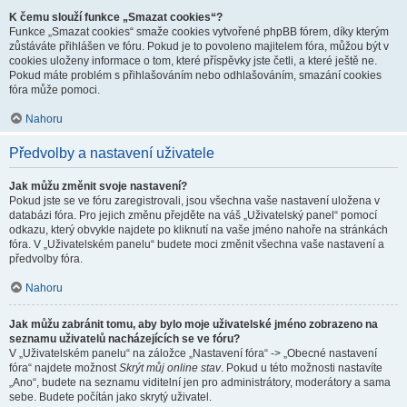
K čemu slouží funkce „Smazat cookies“?
Funkce „Smazat cookies“ smaže cookies vytvořené phpBB fórem, díky kterým
zůstáváte přihlášen ve fóru. Pokud je to povoleno majitelem fóra, můžou být v
cookies uloženy informace o tom, které příspěvky jste četli, a které ještě ne.
Pokud máte problém s přihlašováním nebo odhlašováním, smazání cookies
fóra může pomoci.
Nahoru
Předvolby a nastavení uživatele
Jak můžu změnit svoje nastavení?
Pokud jste se ve fóru zaregistrovali, jsou všechna vaše nastavení uložena v
databázi fóra. Pro jejich změnu přejděte na váš „Uživatelský panel“ pomocí
odkazu, který obvykle najdete po kliknutí na vaše jméno nahoře na stránkách
fóra. V „Uživatelském panelu“ budete moci změnit všechna vaše nastavení a
předvolby fóra.
Nahoru
Jak můžu zabránit tomu, aby bylo moje uživatelské jméno zobrazeno na
seznamu uživatelů nacházejících se ve fóru?
V „Uživatelském panelu“ na záložce „Nastavení fóra“ -> „Obecné nastavení
fóra“ najdete možnost
Skrýt můj online stav
. Pokud u této možnosti nastavíte
„Ano“, budete na seznamu viditelní jen pro administrátory, moderátory a sama
sebe. Budete počítán jako skrytý uživatel.