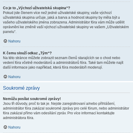
Co je to „Výchozí uživatelská skupina“?
Pokud jste členem více než jedné uživatelské skupiny, vaše výchozí
uživatelská skupina určuje, jaká a barva a hodnost skupiny by měla být u
vašeho uživatelského jména zobrazena. Administrátor fóra vám může udělit
oprávnění ke změně vaší výchozí uživatelské skupiny ve vašem „Uživatelském
panelu“.
Nahoru
K čemu slouží odkaz „Tým“?
Na této stránce můžete zobrazit seznam členů starajících se o chod nebo
vedení fóra včetně moderátorů a administrátorů fóra. Také tam můžete najít
další informace jako například, která fóra moderátoři moderují.
Nahoru
Soukromé zprávy
Nemůžu posílat soukromé zprávy!
Jsou tři důvody, proč to tak je. Nejste zaregistrovaní a/nebo přihlášení,
administrátor fóra zakázal soukromé zprávy pro celé fórum, nebo administrátor
fóra zakázal přímo vám odesílání zpráv. Pro více informací kontaktujte
administrátora fóra.
Nahoru