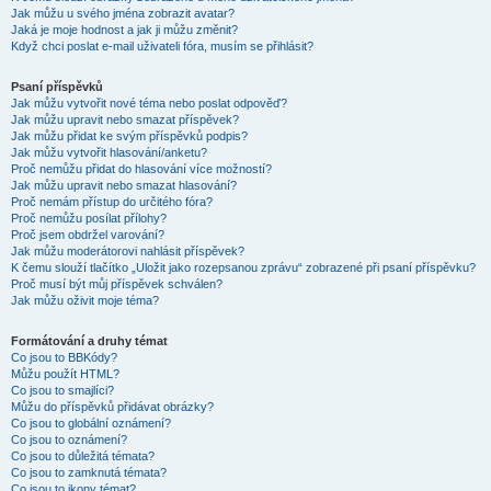
Jak můžu u svého jména zobrazit avatar?
Jaká je moje hodnost a jak ji můžu změnit?
Když chci poslat e-mail uživateli fóra, musím se přihlásit?
Psaní příspěvků
Jak můžu vytvořit nové téma nebo poslat odpověď?
Jak můžu upravit nebo smazat příspěvek?
Jak můžu přidat ke svým příspěvků podpis?
Jak můžu vytvořit hlasování/anketu?
Proč nemůžu přidat do hlasování více možností?
Jak můžu upravit nebo smazat hlasování?
Proč nemám přístup do určitého fóra?
Proč nemůžu posílat přílohy?
Proč jsem obdržel varování?
Jak můžu moderátorovi nahlásit příspěvek?
K čemu slouží tlačítko „Uložit jako rozepsanou zprávu“ zobrazené při psaní příspěvku?
Proč musí být můj příspěvek schválen?
Jak můžu oživit moje téma?
Formátování a druhy témat
Co jsou to BBKódy?
Můžu použít HTML?
Co jsou to smajlíci?
Můžu do příspěvků přidávat obrázky?
Co jsou to globální oznámení?
Co jsou to oznámení?
Co jsou to důležitá témata?
Co jsou to zamknutá témata?
Co jsou to ikony témat?