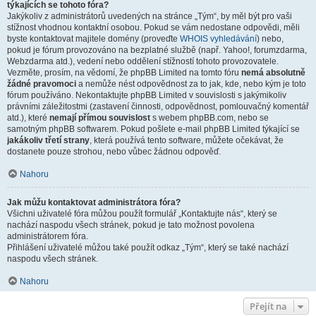
týkajících se tohoto fóra?
Jakýkoliv z administrátorů uvedených na stránce „Tým“, by měl být pro vaši
stížnost vhodnou kontaktní osobou. Pokud se vám nedostane odpovědi, měli
byste kontaktovat majitele domény (proveďte
WHOIS vyhledávání
) nebo,
pokud je fórum provozováno na bezplatné službě (např. Yahoo!, forumzdarma,
Webzdarma atd.), vedení nebo oddělení stížností tohoto provozovatele.
Vezměte, prosím, na vědomí, že phpBB Limited na tomto fóru
nemá absolutně
žádné pravomoci
a nemůže nést odpovědnost za to jak, kde, nebo kým je toto
fórum používáno. Nekontaktujte phpBB Limited v souvislosti s jakýmikoliv
právními záležitostmi (zastavení činnosti, odpovědnost, pomlouvačný komentář
atd.), které
nemají přímou souvislost
s webem phpBB.com, nebo se
samotným phpBB softwarem. Pokud pošlete e-mail phpBB Limited týkající se
jakákoliv třetí strany
, která používá tento software, můžete očekávat, že
dostanete pouze strohou, nebo vůbec žádnou odpověď.
Nahoru
Jak můžu kontaktovat administrátora fóra?
Všichni uživatelé fóra můžou použít formulář „Kontaktujte nás“, který se
nachází naspodu všech stránek, pokud je tato možnost povolena
administrátorem fóra.
Přihlášení uživatelé můžou také použít odkaz „Tým“, který se také nachází
naspodu všech stránek.
Nahoru
Přejít na