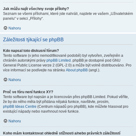
Jak můžu najít všechny svoje přílohy?
Seznam se všemi přílohami, které jste nahráli, najdete ve vašem „Uživatelském
panelu“ v sekci „Přílohy“.
Nahoru
Záležitosti týkající se phpBB
Kdo napsal toto diskusní fórum?
Tento software (v jeho nemodifikované podobě) byl vytvořen, zveřejněn a
chráněn autorskými právy
phpBB Limited
. phpBB je dostupné pod GNU
General Public License verze 2 (GPL-2.0) a může být volně distribuováno. Pro
více informací se podívejte na stránku
About phpBB
(angl.).
Nahoru
Proč ve fóru není funkce XY?
Tento software byl napsán a je licencován přes phpBB Limited. Pokud věříte,
že by do něho měla být přidána nějaká funkce, navštivte, prosím,
phpBB Ideas Centre
(Centrum nápadů pro phpBB), kde můžete hlasovat pro
existující nápady nebo navrhnout nové funkce.
Nahoru
Koho mám kontaktovat ohledně stížnosti a/nebo právních záležitostí