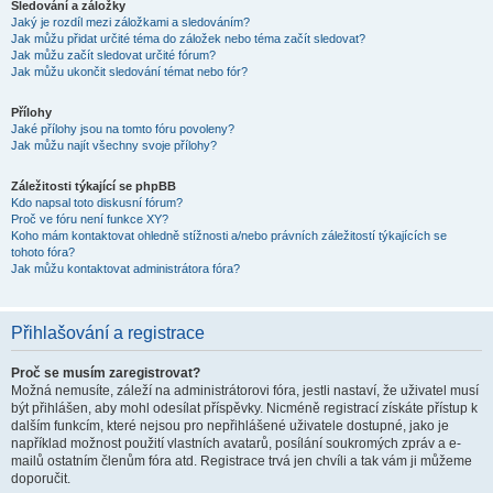
Sledování a záložky
Jaký je rozdíl mezi záložkami a sledováním?
Jak můžu přidat určité téma do záložek nebo téma začít sledovat?
Jak můžu začít sledovat určité fórum?
Jak můžu ukončit sledování témat nebo fór?
Přílohy
Jaké přílohy jsou na tomto fóru povoleny?
Jak můžu najít všechny svoje přílohy?
Záležitosti týkající se phpBB
Kdo napsal toto diskusní fórum?
Proč ve fóru není funkce XY?
Koho mám kontaktovat ohledně stížnosti a/nebo právních záležitostí týkajících se
tohoto fóra?
Jak můžu kontaktovat administrátora fóra?
Přihlašování a registrace
Proč se musím zaregistrovat?
Možná nemusíte, záleží na administrátorovi fóra, jestli nastaví, že uživatel musí
být přihlášen, aby mohl odesílat příspěvky. Nicméně registrací získáte přístup k
dalším funkcím, které nejsou pro nepřihlášené uživatele dostupné, jako je
například možnost použití vlastních avatarů, posílání soukromých zpráv a e-
mailů ostatním členům fóra atd. Registrace trvá jen chvíli a tak vám ji můžeme
doporučit.