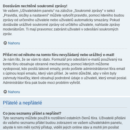
Dostávám nechtěné soukromé zprávy!
Ve vašem „Uživatelském panelu“ na záložce „Soukromé zprávy“ v sekci
„Pravidla, složky a nastavení“ můžete vytvořit pravidlo, pomocí kterého budou
zprávy od určeného uživatele nebo uživatelů automaticky smazány. Pokud
dostáváte urážlivé soukromé zprávy od určitého uživatele, nahlaste zprávy
moderátorům. Ti mají pravomoc zabránit uživateli v odesílání soukromých
zpráv.
Nahoru
Přišel mi od někoho na tomto fóru nevyžádaný nebo urážlivý e-mail!
Je nám líto, že se vám to stalo. Formulář pro odesílání e-mailů používaný na
tomto fóru obsahuje obranné mechanismy, pomocí kterých můžeme
vystopovat, kdo posílá takové emaily, proto pošlete administrátorovi fóra email
s úplnou kopií emailu, který vám přišel. Je velmi důležité, aby v něm byly
zahrnuty hlavičky, které obsahují podrobné údaje o uživateli, který email poslal.
Administrátor fóra pak bude moci problém vyřešit.
Nahoru
Přátelé a nepřátelé
Co jsou seznamy přátel a nepřátel?
Tyto seznamy můžete použít k rozdělení ostatních členů fóra. Uživatelé přidáni
do vašeho seznamu přátel budou zobrazeni ve vašem uživatelském panelu,
abyste k nim měli rychlý přístup, viděli jejich online stav a mohli jim posílat