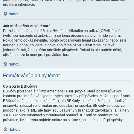
pro další informace.
Nahoru
Jak můžu oživit moje téma?
Při zobrazení tématu můžete oživit téma kliknutím na odkaz „Oživit téma“
(většinou naspodu stránky), čímž se téma přesune na první místo ve fóru.
Pokud tento odkaz nevidíte, mohlo být oživování témat zakázáno, nebo ještě
neuběhla doba, po které je povoleno téma oživit. Oživit téma jde také
jednoduše tak, že do něho odešlete příspěvek. Pokud to ale budete dělat,
ujistěte se, že to není proti pravidlům fóra.
Nahoru
Formátování a druhy témat
Co jsou to BBKódy?
BBKódy jsou speciální implementace HTML jazyka, které poskytují velkou
kontrolu pro formátování jednotlivých objektů v příspěvcích. Možnost používání
BBKódů uděluje administrátor fóra, ale BBKódy je také možné pro jednotlivé
příspěvky zakázat ve formuláři pro odesílání příspěvků. BBKódy se používají
podobně jako HTML, ale tagy jsou uzavřeny v hranatých závorkách [ a ] a ne v
< a >. Pro více informací o formátování pomocí BBKódů se podívejte na
průvodce, ke kterému najdete odkaz na stránce, na které se píší příspěvky.
Nahoru