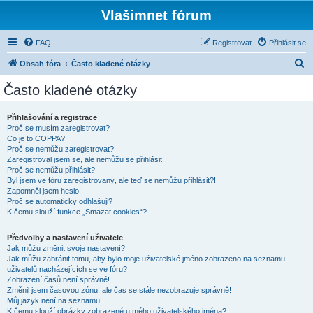
Vlašimnet fórum
FAQ
Registrovat
Přihlásit se
H
Obsah fóra
Často kladené otázky
l
Často kladené otázky
e
d
Přihlašování a registrace
Proč se musím zaregistrovat?
a
Co je to COPPA?
t
Proč se nemůžu zaregistrovat?
Zaregistroval jsem se, ale nemůžu se přihlásit!
Proč se nemůžu přihlásit?
Byl jsem ve fóru zaregistrovaný, ale teď se nemůžu přihlásit?!
Zapomněl jsem heslo!
Proč se automaticky odhlašuji?
K čemu slouží funkce „Smazat cookies“?
Předvolby a nastavení uživatele
Jak můžu změnit svoje nastavení?
Jak můžu zabránit tomu, aby bylo moje uživatelské jméno zobrazeno na seznamu
uživatelů nacházejících se ve fóru?
Zobrazení časů není správné!
Změnil jsem časovou zónu, ale čas se stále nezobrazuje správně!
Můj jazyk není na seznamu!
K čemu slouží obrázky zobrazené u mého uživatelského jména?