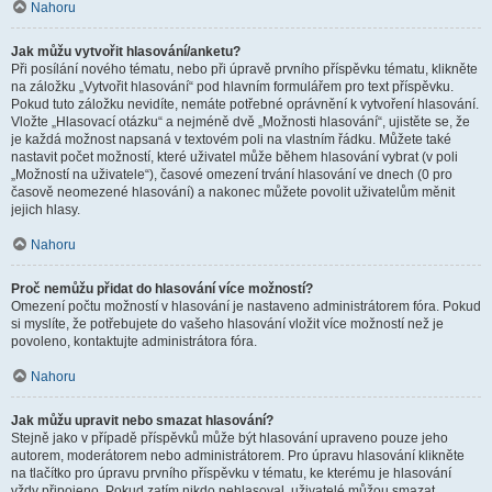
Nahoru
Jak můžu vytvořit hlasování/anketu?
Při posílání nového tématu, nebo při úpravě prvního příspěvku tématu, klikněte
na záložku „Vytvořit hlasování“ pod hlavním formulářem pro text příspěvku.
Pokud tuto záložku nevidíte, nemáte potřebné oprávnění k vytvoření hlasování.
Vložte „Hlasovací otázku“ a nejméně dvě „Možnosti hlasování“, ujistěte se, že
je každá možnost napsaná v textovém poli na vlastním řádku. Můžete také
nastavit počet možností, které uživatel může během hlasování vybrat (v poli
„Možností na uživatele“), časové omezení trvání hlasování ve dnech (0 pro
časově neomezené hlasování) a nakonec můžete povolit uživatelům měnit
jejich hlasy.
Nahoru
Proč nemůžu přidat do hlasování více možností?
Omezení počtu možností v hlasování je nastaveno administrátorem fóra. Pokud
si myslíte, že potřebujete do vašeho hlasování vložit více možností než je
povoleno, kontaktujte administrátora fóra.
Nahoru
Jak můžu upravit nebo smazat hlasování?
Stejně jako v případě příspěvků může být hlasování upraveno pouze jeho
autorem, moderátorem nebo administrátorem. Pro úpravu hlasování klikněte
na tlačítko pro úpravu prvního příspěvku v tématu, ke kterému je hlasování
vždy připojeno. Pokud zatím nikdo nehlasoval, uživatelé můžou smazat