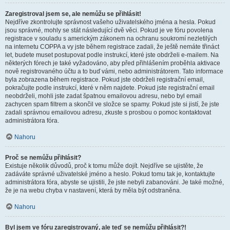
Zaregistroval jsem se, ale nemůžu se přihlásit!
Nejdříve zkontrolujte správnost vašeho uživatelského jména a hesla. Pokud
jsou správné, mohly se stát následující dvě věci. Pokud je ve fóru povolena
registrace v souladu s americkým zákonem na ochranu soukromí nezletilých
na internetu COPPA a vy jste během registrace zadali, že ještě nemáte třináct
let, budete muset postupovat podle instrukcí, které jste obdrželi e-mailem. Na
některých fórech je také vyžadováno, aby před přihlášením proběhla aktivace
nově registrovaného účtu a to buď vámi, nebo administrátorem. Tato informace
byla zobrazena během registrace. Pokud jste obdrželi registrační email,
pokračujte podle instrukcí, které v něm najdete. Pokud jste registrační email
neobdrželi, mohli jste zadat špatnou emailovou adresu, nebo byl email
zachycen spam filtrem a skončil ve složce se spamy. Pokud jste si jistí, že jste
zadali správnou emailovou adresu, zkuste s prosbou o pomoc kontaktovat
administrátora fóra.
Nahoru
Proč se nemůžu přihlásit?
Existuje několik důvodů, proč k tomu může dojít. Nejdříve se ujistěte, že
zadáváte správné uživatelské jméno a heslo. Pokud tomu tak je, kontaktujte
administrátora fóra, abyste se ujistili, že jste nebyli zabanováni. Je také možné,
že je na webu chyba v nastavení, která by měla být odstraněna.
Nahoru
Byl jsem ve fóru zaregistrovaný, ale teď se nemůžu přihlásit?!