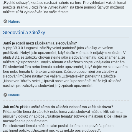
„Rychlé odkazy“, která se nachází nahoře na fóru. Pro vyhledání vašich témat
použijte stránku „Rozšířené vyhledávání“, na které pomocí různých možnosti
můžete zúžit vyhledávání na vaše témata.
Nahoru
Sledování a záložky
Jaký je rozdíl mezi záložkami a sledováním?
V phpBB 3.0 fungovali záložky velmi podobně jako záložky ve vašem
prohlížeči. Nebyli jste upozorněni, když došlo v tématu k nějakým změnám. V
phpBB 3.1 se záložky chovají stejně jako sledování tématu, což znamená, že
můžete být upozorněni, když v tématu v záložkách dojde k nějakým změnám.
Při sledování fóra nebo tématu budete upozorněni, když dojde ve sledovaném
fóru nebo tématu k nějakým změnám. Způsob upozornění pro záložky a
sledování můžete nastavit ve vašem „Uživatelském panelu“ na záložce
„Nastavení fóra“ v sekci „Upravit nastavení upozornění“. Může být užitečné
nastavit pro záložky a sledování jiný způsob upozornění.
Nahoru
Jak můžu přidat určité téma do záložek nebo téma začít sledovat?
Přidat určité téma do záložek nebo téma začít sledovat můžete kliknutím na
příslušný odkaz v nabídce „Nástroje tématu“ (obvykle má ikonu klíče), která se
nachází nad a pod tématem.
Pro sledování tématu můžete také poslat do tématu odpověď a přitom
zatrhnout políčko „Upozornit mě, když někdo pošle odpověď“.