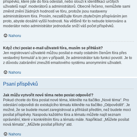
příspěvků, které jste do fóra odeslali, nebo slouží k identifikaci určitých
uživatelů např. moderátorů a administrátorů. Obecně řečeno, nemůžete sami
změnit znění žádných hodností ve fóru, protože jsou nastaveny
administrátorem fóra. Prosím, nezatěžujte fórum zbytečným přispíváním jen
proto, abyste dosáhli vyšší hodnosti. Na většině fór to nebude tolerováno a
moderátor nebo administrátor jednoduše sníží váš počet příspěvků.
Nahoru
Když chci poslat e-mail uživateli fóra, musím se přihlásit?
Jen registrovaní uživatelé můžou posílat e-maily ostatním členům fóra přes
vestavěný formulář a to jen v případě, že administrátor tuto funkci povolil. Je to
z důvodu zabránění zneužití emailového systému anonymními uživateli.
Nahoru
Psaní příspěvků
Jak můžu vytvořit nové téma nebo poslat odpověď?
Pokud chcete do fóra poslat nové téma, klikněte na tlačítko „Nové téma“. Pro
odeslání odpovědi do existujícího tématu klikněte na tlačítko „Odpovědět“. Je
možné, že se budete muset zaregistrovat a přihlásit předtím, než budete moci
posílat příspěvky. Naspodu každého fóra a tématu můžete najít seznam
oprávnění, které v konkrétním fóru a tématu máte. Například: „Můžete posílat
nová témata“, „Můžete posílat přílohy“ atd.
Nahoru