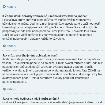
Nahoru
K čemu slouží obrázky zobrazené u mého uživatelského jména?
Existují dva druhy obrázků, které můžou být v příspěvcích zobrazeny u
uživatelského jména. Jedním z nich jsou obrázky asociované s vaší hodností,
které obvykle vypadají jako hvězdičky, tečky nebo čtverečky a indikují, kolik
příspěvků jste odeslali, nebo pomáhají určit jakou mají uživatelé fóra funkci.
Další, obvykle větší obrázek, je známý jako avatar a obecně se jedná o
unikátní nebo osobní obrázek každého uživatele.
Nahoru
Jak můžu u svého jména zobrazit avatar?
Avatar můžete přidat pomocí možnosti „Nastavení avataru“, kterou najdete ve
vašem „Uživatelském panelu“ na záložce „Profil“. Avatar můžete přidat jedním z
následujících způsobů: použít Gravatar, vybrat si avatar v Galerii, použít
vzdálený avatar (z jiného webu), nebo avatar nahrát do tohoto fóra. Záleží na
administrátorovi fóra, jestli je používání avatarů povoleno a jakými způsoby lze
avatary do fóra přidat. Pokud nemůžete avatary používat, kontaktujte
administrátora fóra.
Nahoru
Jaká je moje hodnost a jak ji můžu změnit?
Hodnosti, které jsou zobrazeny pod vaším uživatelským jménem, indikují počet