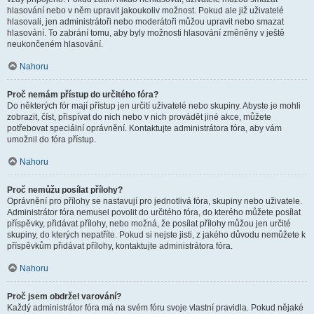
hlasování nebo v něm upravit jakoukoliv možnost. Pokud ale již uživatelé
hlasovali, jen administrátoři nebo moderátoři můžou upravit nebo smazat
hlasování. To zabrání tomu, aby byly možnosti hlasování změněny v ještě
neukončeném hlasování.
Nahoru
Proč nemám přístup do určitého fóra?
Do některých fór mají přístup jen určití uživatelé nebo skupiny. Abyste je mohli
zobrazit, číst, přispívat do nich nebo v nich provádět jiné akce, můžete
potřebovat speciální oprávnění. Kontaktujte administrátora fóra, aby vám
umožnil do fóra přístup.
Nahoru
Proč nemůžu posílat přílohy?
Oprávnění pro přílohy se nastavují pro jednotlivá fóra, skupiny nebo uživatele.
Administrátor fóra nemusel povolit do určitého fóra, do kterého můžete posílat
příspěvky, přidávat přílohy, nebo možná, že posílat přílohy můžou jen určité
skupiny, do kterých nepatříte. Pokud si nejste jisti, z jakého důvodu nemůžete k
příspěvkům přidávat přílohy, kontaktujte administrátora fóra.
Nahoru
Proč jsem obdržel varování?
Každý administrátor fóra má na svém fóru svoje vlastní pravidla. Pokud nějaké