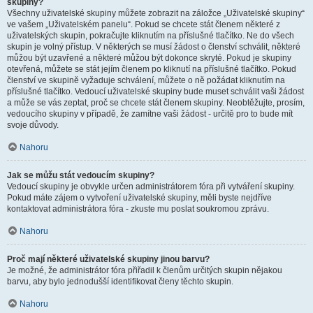
skupiny?
Všechny uživatelské skupiny můžete zobrazit na záložce „Uživatelské skupiny“
ve vašem „Uživatelském panelu“. Pokud se chcete stát členem některé z
uživatelských skupin, pokračujte kliknutím na příslušné tlačítko. Ne do všech
skupin je volný přístup. V některých se musí žádost o členství schválit, některé
můžou být uzavřené a některé můžou být dokonce skryté. Pokud je skupiny
otevřená, můžete se stát jejím členem po kliknutí na příslušné tlačítko. Pokud
členství ve skupině vyžaduje schválení, můžete o ně požádat kliknutím na
příslušné tlačítko. Vedoucí uživatelské skupiny bude muset schválit vaši žádost
a může se vás zeptat, proč se chcete stát členem skupiny. Neobtěžujte, prosím,
vedoucího skupiny v případě, že zamítne vaši žádost - určitě pro to bude mít
svoje důvody.
Nahoru
Jak se můžu stát vedoucím skupiny?
Vedoucí skupiny je obvykle určen administrátorem fóra při vytváření skupiny.
Pokud máte zájem o vytvoření uživatelské skupiny, měli byste nejdříve
kontaktovat administrátora fóra - zkuste mu poslat soukromou zprávu.
Nahoru
Proč mají některé uživatelské skupiny jinou barvu?
Je možné, že administrátor fóra přiřadil k členům určitých skupin nějakou
barvu, aby bylo jednodušší identifikovat členy těchto skupin.
Nahoru