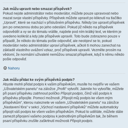
Jak můžu upravit nebo smazat příspěvek?
Pokud nejste administrátor nebo moderátor, můžete pouze upravovat nebo
mazat svoje vlastní příspěvky. Příspěvek můžete upravit po kliknutí na tlačítko
„Upravit“, které se nachází v příslušném příspěvku. Někdy lze upravit příspěvek
jen po omezenou dobu po jeho odeslání. Pokud již někdo na příspěvek
odpověděl a vy se do tématu vrátíte, najdete pod ním krátký text, ve kterém je
uvedeno kolikrát a kdy jste příspěvek upravili. Toto bude zobrazeno pouze v
případě, že někdo do tématu pošle odpověď, ale neobjeví se to, pokud
moderátor nebo administrátor upraví příspěvek, ačkoli ti mohou zanechat na
základě vlastního uvážení vzkaz, proč příspěvek upravili. Vezměte prosím na
vědomí, že normální uživatelé nemůžou smazat příspěvek, když k němu někdo
pošle odpověď.
Nahoru
Jak můžu přidat ke svým příspěvků podpis?
Abyste mohli přidat podpis k vašim příspěvkům, musíte ho nejdřív ve vašem
„Uživatelském panelu“ na záložce „Profil“ vytvořit. Jakmile ho vytvoříte, můžete
při psaní příspěvku zatrhnout políčko
Připojit podpis
, čímž váš podpis k
příspěvku připojíte. Pomocí možnosti „Připojit můj podpis ke všem mým
příspěvkům“, kterou naleznete ve vašem „Uživatelském panelu“ na záložce
„Nastavení fóra“ v sekci „Výchozí nastavení příspěvků“ můžete automaticky
připojit váš podpis ke všem vašim příspěvkům. Pokud to uděláte, můžete stále
zamezit připojení vašeho podpisu k jednotlivým příspěvkům tak, že během
psaní příspěvku zrušíte zaškrtnutí možnosti
Připojit podpis
.