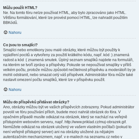
Můžu použít HTML?
Ne. Na tomto fóru nelze používat HTML, aby bylo zpracováno jako HTML.
Většinu formátování, které lze provést pomocí HTML, lze nahradit použitím
BBKódů.
Nahoru
Co jsou to smajlíci?
Smajlíci nebo emotikony jsou malé obrázky, které můžou být použity k
vyjádření pocitů a vytvořeny za použití krátkého kódu, např. kód :) znamená
radost a kód :( znamená smutek. Úplný seznam smajlíků najdete na formuláři,
na kterém se tvoří zprávy a příspěvky. Pokuste se nepoužívat smajlíky v příliš
velkém počtu, protože můžou způsobit nečitelnost příspěvku a moderátoři by je
mohli odstranit, nebo smazat celý váš příspěvek. Administrátor fóra může také
nastavit omezení počtu smajlíků, které lze v příspěvku použít.
Nahoru
Můžu do příspěvků přidávat obrázky?
Ano, obrázky můžou být ve vašich příspěvcích zobrazeny. Pokud administrátor
povolil ve fóru používání příloh, budete moci nahrát obrázek do fóra. V
opačném případě musíte odkázat na obrázek, který se nachází na veřejně
přístupném webovém serveru, např. http://www.priklad.cz/muj-obrazek.gif.
Nemůžete odkázat na obrázek uložený ve vašem vlastním počítači (pokud to
není veřejně přístupný server) ani na obrázky uložené za nějakým
autentizačním mechanizmem, např. v e-mailech na seznamu.cz nebo v