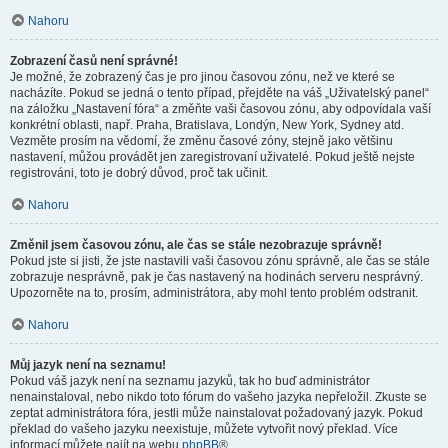
Nahoru
Zobrazení časů není správné!
Je možné, že zobrazený čas je pro jinou časovou zónu, než ve které se
nacházíte. Pokud se jedná o tento případ, přejděte na váš „Uživatelský panel“
na záložku „Nastavení fóra“ a změňte vaši časovou zónu, aby odpovídala vaší
konkrétní oblasti, např. Praha, Bratislava, Londýn, New York, Sydney atd.
Vezměte prosím na vědomí, že změnu časové zóny, stejně jako většinu
nastavení, můžou provádět jen zaregistrovaní uživatelé. Pokud ještě nejste
registrováni, toto je dobrý důvod, proč tak učinit.
Nahoru
Změnil jsem časovou zónu, ale čas se stále nezobrazuje správně!
Pokud jste si jisti, že jste nastavili vaši časovou zónu správně, ale čas se stále
zobrazuje nesprávně, pak je čas nastavený na hodinách serveru nesprávný.
Upozorněte na to, prosím, administrátora, aby mohl tento problém odstranit.
Nahoru
Můj jazyk není na seznamu!
Pokud váš jazyk není na seznamu jazyků, tak ho buď administrátor
nenainstaloval, nebo nikdo toto fórum do vašeho jazyka nepřeložil. Zkuste se
zeptat administrátora fóra, jestli může nainstalovat požadovaný jazyk. Pokud
překlad do vašeho jazyku neexistuje, můžete vytvořit nový překlad. Více
informací můžete najít na webu
phpBB
®.