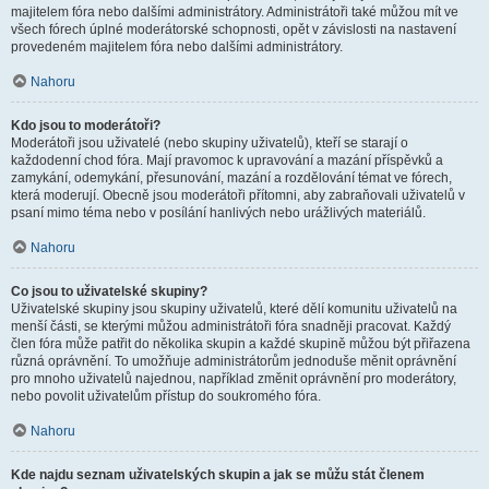
majitelem fóra nebo dalšími administrátory. Administrátoři také můžou mít ve
všech fórech úplné moderátorské schopnosti, opět v závislosti na nastavení
provedeném majitelem fóra nebo dalšími administrátory.
Nahoru
Kdo jsou to moderátoři?
Moderátoři jsou uživatelé (nebo skupiny uživatelů), kteří se starají o
každodenní chod fóra. Mají pravomoc k upravování a mazání příspěvků a
zamykání, odemykání, přesunování, mazání a rozdělování témat ve fórech,
která moderují. Obecně jsou moderátoři přítomni, aby zabraňovali uživatelů v
psaní mimo téma nebo v posílání hanlivých nebo urážlivých materiálů.
Nahoru
Co jsou to uživatelské skupiny?
Uživatelské skupiny jsou skupiny uživatelů, které dělí komunitu uživatelů na
menší části, se kterými můžou administrátoři fóra snadněji pracovat. Každý
člen fóra může patřit do několika skupin a každé skupině můžou být přiřazena
různá oprávnění. To umožňuje administrátorům jednoduše měnit oprávnění
pro mnoho uživatelů najednou, například změnit oprávnění pro moderátory,
nebo povolit uživatelům přístup do soukromého fóra.
Nahoru
Kde najdu seznam uživatelských skupin a jak se můžu stát členem