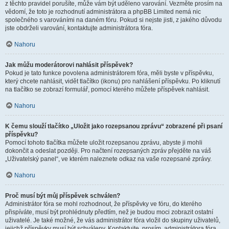
z těchto pravidel porušíte, může vám být uděleno varování. Vezměte prosím na
vědomí, že toto je rozhodnutí administrátora a phpBB Limited nemá nic
společného s varováními na daném fóru. Pokud si nejste jisti, z jakého důvodu
jste obdrželi varování, kontaktujte administrátora fóra.
Nahoru
Jak můžu moderátorovi nahlásit příspěvek?
Pokud je tato funkce povolena administrátorem fóra, měli byste v příspěvku,
který chcete nahlásit, vidět tlačítko (ikonu) pro nahlášení příspěvku. Po kliknutí
na tlačítko se zobrazí formulář, pomocí kterého můžete příspěvek nahlásit.
Nahoru
K čemu slouží tlačítko „Uložit jako rozepsanou zprávu“ zobrazené při psaní
příspěvku?
Pomocí tohoto tlačítka můžete uložit rozepsanou zprávu, abyste ji mohli
dokončit a odeslat později. Pro načtení rozepsaných zpráv přejděte na váš
„Uživatelský panel“, ve kterém naleznete odkaz na vaše rozepsané zprávy.
Nahoru
Proč musí být můj příspěvek schválen?
Administrátor fóra se mohl rozhodnout, že příspěvky ve fóru, do kterého
přispíváte, musí být prohlédnuty předtím, než je budou moci zobrazit ostatní
uživatelé. Je také možné, že vás administrátor fóra vložil do skupiny uživatelů,
jejichž příspěvky musí být schváleny. Kontaktujte, prosím, administrátora fóra