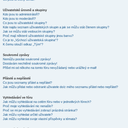
Uživatelské úrovně a skupiny
Kdo jsou to administrátoři?
Kdo jsou to moderátoři?
Co jsou to uživatelské skupiny?
Kde najdu seznam uživatelských skupin a jak se můžu stát členem skupiny?
Jak se můžu stát vedoucím skupiny?
Proč mají některé uživatelské skupiny jinou barvu?
Co je to „Výchozí uživatelská skupina“?
K čemu slouží odkaz „Tým“?
Soukromé zprávy
Nemůžu posílat soukromé zprávy!
Dostávám nechtěné soukromé zprávy!
Přišel mi od někoho na tomto fóru nevyžádaný nebo urážlivý e-mail!
Přátelé a nepřátelé
Co jsou seznamy přátel a nepřátel?
Jak můžu přidat nebo odstranit uživatele do/z mého seznamu přátel nebo nepřátel?
Vyhledávání ve fóru
Jak můžu vyhledávat na celém fóru nebo v jednotlivých fórech?
Proč moje vyhledávání nic nenašlo?
Proč se mi po vyhledávání zobrazí prázdná stránka!?
Jak můžu vyhledat určité uživatele?
Jak můžu vyhledat svoje vlastní příspěvky a témata?