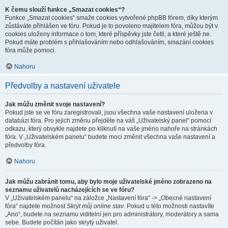
K čemu slouží funkce „Smazat cookies“?
Funkce „Smazat cookies“ smaže cookies vytvořené phpBB fórem, díky kterým
zůstáváte přihlášen ve fóru. Pokud je to povoleno majitelem fóra, můžou být v
cookies uloženy informace o tom, které příspěvky jste četli, a které ještě ne.
Pokud máte problém s přihlašováním nebo odhlašováním, smazání cookies
fóra může pomoci.
Nahoru
Předvolby a nastavení uživatele
Jak můžu změnit svoje nastavení?
Pokud jste se ve fóru zaregistrovali, jsou všechna vaše nastavení uložena v
databázi fóra. Pro jejich změnu přejděte na váš „Uživatelský panel“ pomocí
odkazu, který obvykle najdete po kliknutí na vaše jméno nahoře na stránkách
fóra. V „Uživatelském panelu“ budete moci změnit všechna vaše nastavení a
předvolby fóra.
Nahoru
Jak můžu zabránit tomu, aby bylo moje uživatelské jméno zobrazeno na
seznamu uživatelů nacházejících se ve fóru?
V „Uživatelském panelu“ na záložce „Nastavení fóra“ -> „Obecné nastavení
fóra“ najdete možnost
Skrýt můj online stav
. Pokud u této možnosti nastavíte
„Ano“, budete na seznamu viditelní jen pro administrátory, moderátory a sama
sebe. Budete počítán jako skrytý uživatel.