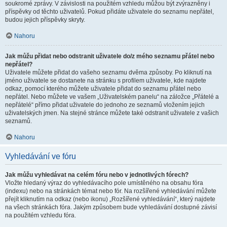
soukromé zprávy. V závislosti na použitém vzhledu můžou být zvýrazněny i
příspěvky od těchto uživatelů. Pokud přidáte uživatele do seznamu nepřátel,
budou jejich příspěvky skryty.
Nahoru
Jak můžu přidat nebo odstranit uživatele do/z mého seznamu přátel nebo
nepřátel?
Uživatele můžete přidat do vašeho seznamu dvěma způsoby. Po kliknutí na
jméno uživatele se dostanete na stránku s profilem uživatele, kde najdete
odkaz, pomocí kterého můžete uživatele přidat do seznamu přátel nebo
nepřátel. Nebo můžete ve vašem „Uživatelském panelu“ na záložce „Přátelé a
nepřátelé“ přímo přidat uživatele do jednoho ze seznamů vložením jejich
uživatelských jmen. Na stejné stránce můžete také odstranit uživatele z vašich
seznamů.
Nahoru
Vyhledávání ve fóru
Jak můžu vyhledávat na celém fóru nebo v jednotlivých fórech?
Vložte hledaný výraz do vyhledávacího pole umístěného na obsahu fóra
(indexu) nebo na stránkách témat nebo fór. Na rozšířené vyhledávání můžete
přejít kliknutím na odkaz (nebo ikonu) „Rozšířené vyhledávání“, který najdete
na všech stránkách fóra. Jakým způsobem bude vyhledávání dostupné závisí
na použitém vzhledu fóra.