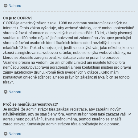
Nahoru
Co je to COPPA?
COPPA je americký zákon z roku 1998 na ochranu soukromí nezletilých na
internetu. Tento zákon vyžaduje, aby webové stránky, které mohou potenciálně
shromažďovat informace od nezletilých osob mladších 13 let, získaly písemný
souhlas rodičů nebo nějaké jiné potvrzení od zákonného zástupce povolující
shromažďování osobních identifikačních informací od nezletilých osob
mladších 13 let. Pokud si nejste jisti, jestli se toto týká vás, jako někoho, kdo se
zkouší zaregistrovat na webovou stránku, nebo se to týká webové stránky, na
kterou se zkoušíte zaregistrovat, kontaktujte vašeho právního poradce.
Vezměte prosím na vědomí, že ani phpBB Limited ani majitelé tohoto fóra
nemůžou poskytovat právní poradenství a není kontaktním místem pro právní
zájmy jakéhokoliv druhu, kromě těch uvedených v otázce „Koho mám
kontaktovat ohledně stížnosti a/nebo právních záležitostí týkajících se tohoto
fóra?“.
Nahoru
Proč se nemůžu zaregistrovat?
Je možné, že administrátor fóra zakázal registrace, aby zabránil novým
návštěvníkům, aby se stali členy fóra. Administrátor mohl také zakázat vaši IP
adresu nebo používání uživatelského jména, pomocí kterého se snažíš
zaregistrovat. Kontaktujte administrátora fóra a požádejte ho o pomoc.
Nahoru