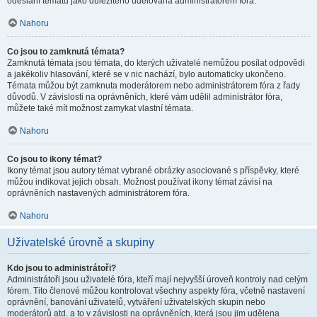
odeslání tématu jako důležitého udělována administrátorem fóra.
Nahoru
Co jsou to zamknutá témata?
Zamknutá témata jsou témata, do kterých uživatelé nemůžou posílat odpovědi
a jakékoliv hlasování, které se v nic nachází, bylo automaticky ukončeno.
Témata můžou být zamknuta moderátorem nebo administrátorem fóra z řady
důvodů. V závislosti na oprávněních, které vám udělil administrátor fóra,
můžete také mít možnost zamykat vlastní témata.
Nahoru
Co jsou to ikony témat?
Ikony témat jsou autory témat vybrané obrázky asociované s příspěvky, které
můžou indikovat jejich obsah. Možnost používat ikony témat závisí na
oprávněních nastavených administrátorem fóra.
Nahoru
Uživatelské úrovně a skupiny
Kdo jsou to administrátoři?
Administrátoři jsou uživatelé fóra, kteří mají nejvyšší úroveň kontroly nad celým
fórem. Tito členové můžou kontrolovat všechny aspekty fóra, včetně nastavení
oprávnění, banování uživatelů, vytváření uživatelských skupin nebo
moderátorů atd. a to v závislosti na oprávněních, která jsou jim udělena