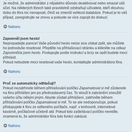
Je možné, že administrátor z nějakého důvodu deaktivoval nebo smazal váš
účet. Na některých fórech také pravidelně odstraňují uživatele, kteří dlouhou
dobu do fóra nic nenapsali, čímž se zmenší velikost databáze. Pokud je to váš
případ, zaregistrujte se znovu a pokuste se více zapojit do diskuzí.
Nahoru
Zapomněl jsem heslo!
Nepropadejte panice! Vaše původní heslo nelze sice získat zpět, ale můžete
ho jednoduše resetovat. Přejděte na přihlašovací stránku a klikněte na odkaz
Zapomněl/a jsem heslo
. Postupujte podle instrukcí a brzy se opět budete moci
přihlásit.
Pokud nebudete moci resetovat vaše heslo, kontaktujte administrátora fóra.
Nahoru
Proč se automaticky odhlašuji?
Pokud nezatrhnete během přihlašování políčko
Zapamatovat si mě
zůstanete
na fóru přihlášen jen po přednastavený čas. To slouží k zabránění zneužití
vašeho účtu někým jiným. Abyste zůstali přihlášeni, zatrhněte během
přihlašování políčko
Zapamatovat si mě
. To se ale nedoporučuje, pokud
přistupujete k fóru ze sdíleného počítače, např. v knihovně, internetové
kavárně, počítačové učebně atd. Pokud toto zaškrtávací políčko nevidíte,
znamená to, že administrátor fóra tuto funkci zakázal.
Nahoru