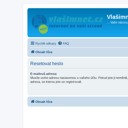
Vlašimn
... Vaše názory
Rychlé odkazy
FAQ
Obsah fóra
Resetovat heslo
E-mailová adresa:
Musíte uvést adresu nastavenou u vašeho účtu. Pokud jste ji neměnili, 
adresa, se kterou jste se registrovali.
Obsah fóra