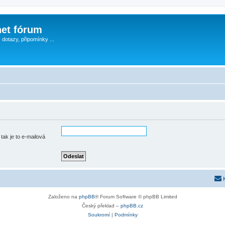
et fórum
, dotazy, připomínky ...
tak je to e-mailová
Založeno na
phpBB
® Forum Software © phpBB Limited
Český překlad –
phpBB.cz
Soukromí
|
Podmínky