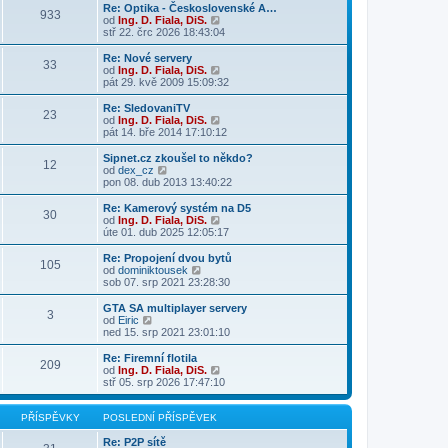
n
s
i
Re: Optika - Československé A…
933
í
l
t
Z
od
Ing. D. Fiala, DiS.
p
e
p
o
stř 22. črc 2026 18:43:04
ř
d
o
b
í
n
s
r
Re: Nové servery
s
33
í
l
a
Z
od
Ing. D. Fiala, DiS.
p
p
e
z
o
pát 29. kvě 2009 15:09:32
ě
ř
d
i
b
v
í
n
t
r
Re: SledovaniTV
e
s
23
í
p
a
Z
od
Ing. D. Fiala, DiS.
k
p
p
o
z
o
pát 14. bře 2014 17:10:12
ě
ř
s
i
b
v
í
l
t
r
Sipnet.cz zkoušel to někdo?
e
s
e
12
p
a
Z
od
dex_cz
k
p
d
o
z
o
pon 08. dub 2013 13:40:22
ě
n
s
i
b
v
í
l
t
r
Re: Kamerový systém na D5
e
p
e
30
p
a
Z
od
Ing. D. Fiala, DiS.
k
ř
d
o
z
o
úte 01. dub 2025 12:05:17
í
n
s
i
b
s
í
l
t
r
Re: Propojení dvou bytů
p
p
e
105
p
a
Z
od
dominiktousek
ě
ř
d
o
z
o
sob 07. srp 2021 23:28:30
v
í
n
s
i
b
e
s
í
l
t
r
k
GTA SA multiplayer servery
p
p
e
3
p
a
Z
od
Eiric
ě
ř
d
o
z
o
ned 15. srp 2021 23:01:10
v
í
n
s
i
b
e
s
í
l
t
r
k
Re: Firemní flotila
p
p
e
209
p
a
Z
od
Ing. D. Fiala, DiS.
ě
ř
d
o
z
o
stř 05. srp 2026 17:47:10
v
í
n
s
i
b
e
s
í
l
t
r
k
p
p
e
p
a
PŘÍSPĚVKY
POSLEDNÍ PŘÍSPĚVEK
ě
ř
d
o
z
v
í
n
s
i
Re: P2P sítě
e
s