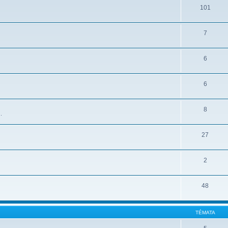
101
7
6
6
8
.
27
2
48
TÉMATA