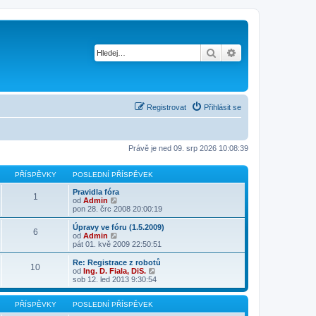
Hledat
Pokročilé hledání
Registrovat
Přihlásit se
Právě je ned 09. srp 2026 10:08:39
PŘÍSPĚVKY
POSLEDNÍ PŘÍSPĚVEK
Pravidla fóra
1
Z
od
Admin
o
pon 28. črc 2008 20:00:19
b
r
Úpravy ve fóru (1.5.2009)
6
a
Z
od
Admin
z
o
pát 01. kvě 2009 22:50:51
i
b
t
r
Re: Registrace z robotů
10
p
a
Z
od
Ing. D. Fiala, DiS.
o
z
o
sob 12. led 2013 9:30:54
s
i
b
l
t
r
e
p
a
PŘÍSPĚVKY
POSLEDNÍ PŘÍSPĚVEK
d
o
z