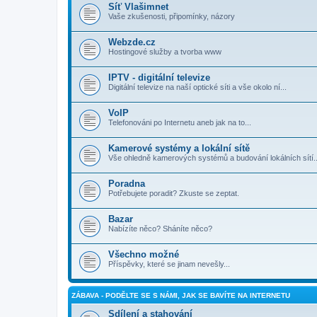
Síť Vlašimnet
Vaše zkušenosti, připomínky, názory
Webzde.cz
Hostingové služby a tvorba www
IPTV - digitální televize
Digitální televize na naší optické síti a vše okolo ní...
VoIP
Telefonováni po Internetu aneb jak na to...
Kamerové systémy a lokální sítě
Vše ohledně kamerových systémů a budování lokálních sítí..
Poradna
Potřebujete poradit? Zkuste se zeptat.
Bazar
Nabízíte něco? Sháníte něco?
Všechno možné
Příspěvky, které se jinam nevešly...
ZÁBAVA - PODĚLTE SE S NÁMI, JAK SE BAVÍTE NA INTERNETU
Sdílení a stahování