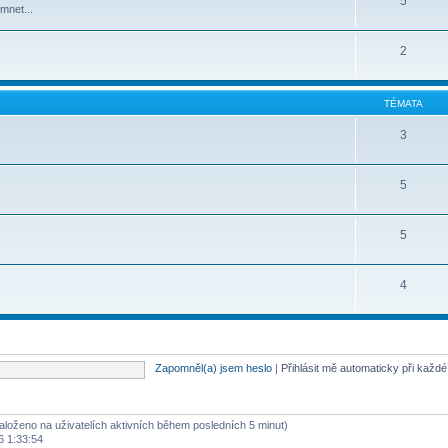
5
mnet...
2
TÉMATA
3
5
5
4
Zapomněl(a) jsem heslo
|
Přihlásit mě automaticky při každ
(založeno na uživatelích aktivních během posledních 5 minut)
6 1:33:54