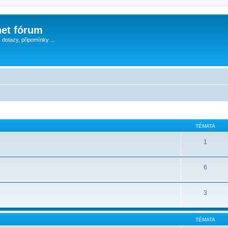
et fórum
, dotazy, připomínky ...
TÉMATA
1
6
3
TÉMATA