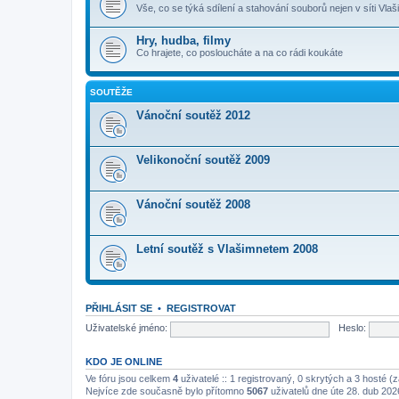
Vše, co se týká sdílení a stahování souborů nejen v síti Vlaši
Hry, hudba, filmy
Co hrajete, co posloucháte a na co rádi koukáte
SOUTĚŽE
Vánoční soutěž 2012
Velikonoční soutěž 2009
Vánoční soutěž 2008
Letní soutěž s Vlašimnetem 2008
PŘIHLÁSIT SE
•
REGISTROVAT
Uživatelské jméno:
Heslo:
KDO JE ONLINE
Ve fóru jsou celkem
4
uživatelé :: 1 registrovaný, 0 skrytých a 3 hosté 
Nejvíce zde současně bylo přítomno
5067
uživatelů dne úte 28. dub 202