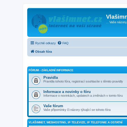
Vlašimn
... Vaše názory
Rychlé odkazy
FAQ
Obsah fóra
FÓRUM - ZÁKLADNÍ INFORMACE
Pravidla
Pravidla tohoto fóra, registrací souhlasíte s těmito pravidly
Informace a novinky o fóru
Informace o novinkách, updatech a změnách v tomto fóru
Vaše fórum
Vaše připomínky či názory týkající se tohoto fóra
VLAŠIMNET, WEBHOSTING, IP TELEVIZE, IP TELEFONIE A OSTATNÍ