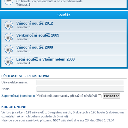
Co hrajete, co posloucháte a na co rádi koukáte
Témata:
2
Soutěže
Vánoční soutěž 2012
Témata:
3
Velikonoční soutěž 2009
Témata:
5
Vánoční soutěž 2008
Témata:
5
Letní soutěž s Vlašimnetem 2008
Témata:
4
PŘIHLÁSIT SE
•
REGISTROVAT
Uživatelské jméno:
Heslo:
Zapomněl(a) jsem heslo
Přihlásit mě automaticky při každé návštěvě
KDO JE ONLINE
Ve fóru je celkem
193
uživatelů :: 0 registrovaných, 0 skrytých a 193 hostů (založeno na
uživatelích aktivních během posledních 5 minut)
Nejvíce zde současně bylo přítomno
5067
uživatelů dne úte 28. dub 2026 1:33:54