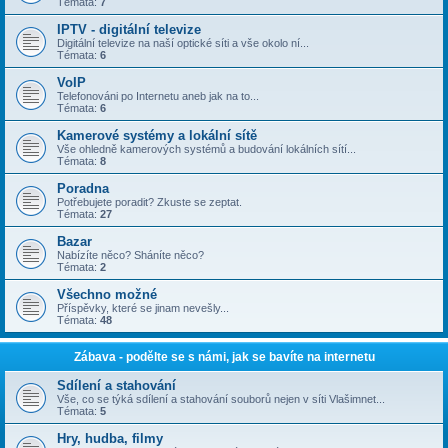
Témata:
7
IPTV - digitální televize
Digitální televize na naší optické síti a vše okolo ní...
Témata:
6
VoIP
Telefonováni po Internetu aneb jak na to...
Témata:
6
Kamerové systémy a lokální sítě
Vše ohledně kamerových systémů a budování lokálních sítí...
Témata:
8
Poradna
Potřebujete poradit? Zkuste se zeptat.
Témata:
27
Bazar
Nabízíte něco? Sháníte něco?
Témata:
2
Všechno možné
Příspěvky, které se jinam nevešly...
Témata:
48
Zábava - podělte se s námi, jak se bavíte na internetu
Sdílení a stahování
Vše, co se týká sdílení a stahování souborů nejen v síti Vlašimnet...
Témata:
5
Hry, hudba, filmy