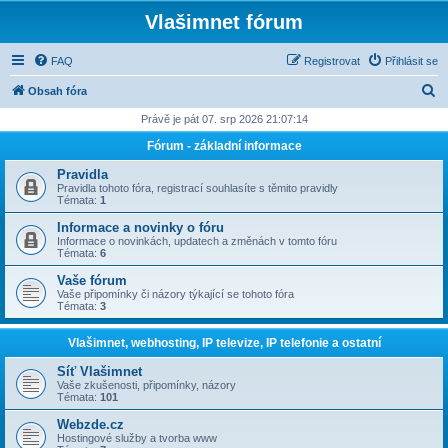
Vlašimnet fórum
FAQ
Registrovat
Přihlásit se
H
Obsah fóra
l
Právě je pát 07. srp 2026 21:07:14
e
Fórum - základní informace
d
Pravidla
a
Pravidla tohoto fóra, registrací souhlasíte s těmito pravidly
Témata:
1
t
Informace a novinky o fóru
Informace o novinkách, updatech a změnách v tomto fóru
Témata:
6
Vaše fórum
Vaše připomínky či názory týkající se tohoto fóra
Témata:
3
Vlašimnet, webhosting, IP televize, IP telefonie a ostatní
Síť Vlašimnet
Vaše zkušenosti, připomínky, názory
Témata:
101
Webzde.cz
Hostingové služby a tvorba www