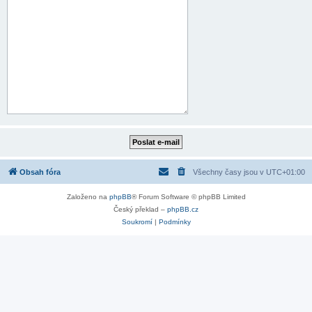
Obsah fóra
Všechny časy jsou v
UTC+01:00
Založeno na
phpBB
® Forum Software © phpBB Limited
Český překlad –
phpBB.cz
Soukromí
|
Podmínky