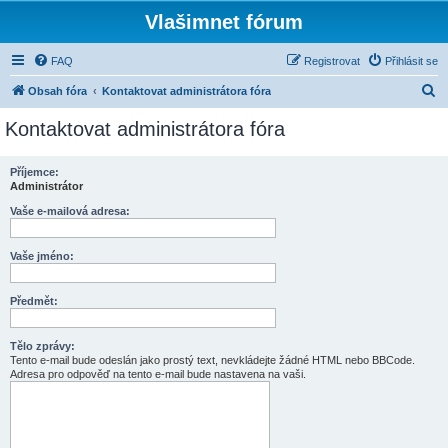
Vlašimnet fórum
FAQ
Registrovat
Přihlásit se
H
Obsah fóra
Kontaktovat administrátora fóra
l
Kontaktovat administrátora fóra
e
d
Příjemce:
Administrátor
a
t
Vaše e-mailová adresa:
Vaše jméno:
Předmět:
Tělo zprávy:
Tento e-mail bude odeslán jako prostý text, nevkládejte žádné HTML nebo BBCode.
Adresa pro odpověď na tento e-mail bude nastavena na vaši.