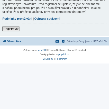
mnohem větší možnosti. Administrátor fóra též může dávat rozšířené pravomoci
registrovaným uživatelům. Před registrací se ujistěte, že jste se obeznámili
s našimi podmínkami pro použití a s dalšími pravidly a ujednáními. Také se
ujistěte, že si přečtete jakákoliv pravidla, která se na fóru objeví.
Podmínky pro užívání
|
Ochrana soukromí
Registrovat
Obsah fóra
Všechny časy jsou v
UTC+01:00
Založeno na
phpBB
® Forum Software © phpBB Limited
Český překlad –
phpBB.cz
Soukromí
|
Podmínky