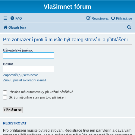
Vlašimnet fórum
FAQ
Registrovat
Přihlásit se
H
Obsah fóra
l
Pro zobrazení profilů musíte být zaregistrováni a přihlášeni.
e
d
Uživatelské jméno:
a
t
Heslo:
Zapomněl(a) jsem heslo
Znovu poslat aktivační e-mail
Přihlásit mě automaticky při každé návštěvě
Skrýt můj online stav pro toto přihlášení
REGISTROVAT
Pro přihlášení musíte být registrován. Registrace trvá jen pár vteřin a dává vám