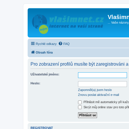
Vlašimn
... Vaše názory
Rychlé odkazy
FAQ
Obsah fóra
Pro zobrazení profilů musíte být zaregistrováni a
Uživatelské jméno:
Heslo:
Zapomněl(a) jsem heslo
Znovu poslat aktivační e-mail
Přihlásit mě automaticky při ka
Skrýt můj online stav pro toto při
REGISTROVAT