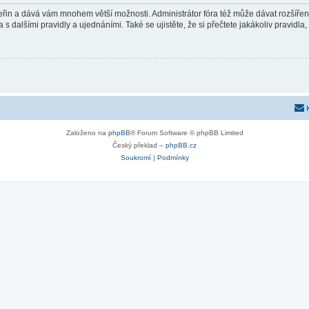
 vteřin a dává vám mnohem větší možnosti. Administrátor fóra též může dávat rozšíře
 s dalšími pravidly a ujednáními. Také se ujistěte, že si přečtete jakákoliv pravidla, 
Založeno na
phpBB
® Forum Software © phpBB Limited
Český překlad –
phpBB.cz
Soukromí
|
Podmínky