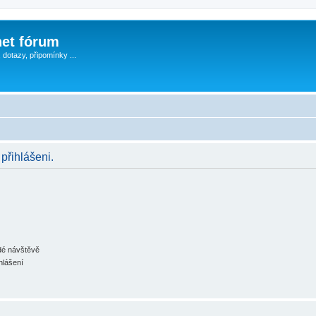
et fórum
, dotazy, připomínky ...
 přihlášeni.
ždé návštěvě
hlášení