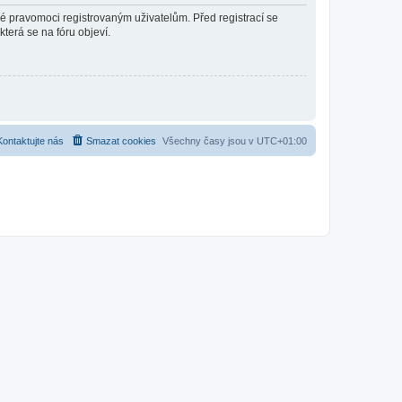
né pravomoci registrovaným uživatelům. Před registrací se
která se na fóru objeví.
Kontaktujte nás
Smazat cookies
Všechny časy jsou v
UTC+01:00