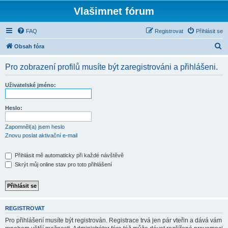
Vlašimnet fórum
FAQ
Registrovat
Přihlásit se
H
Obsah fóra
l
Pro zobrazení profilů musíte být zaregistrováni a přihlášeni.
e
d
Uživatelské jméno:
a
t
Heslo:
Zapomněl(a) jsem heslo
Znovu poslat aktivační e-mail
Přihlásit mě automaticky při každé návštěvě
Skrýt můj online stav pro toto přihlášení
REGISTROVAT
Pro přihlášení musíte být registrován. Registrace trvá jen pár vteřin a dává vám