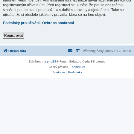
mnohem větší možnosti. Administrátor fóra též může dávat rozšířené pravomoci
registrovaným uživatelům. Před registrací se ujistěte, že jste se obeznámili
s našimi podmínkami pro použití a s dalšími pravidly a ujednáními. Také se
ujistěte, že si přečtete jakákoliv pravidla, která se na fóru objeví.
Podmínky pro užívání
|
Ochrana soukromí
Registrovat
Obsah fóra
Všechny časy jsou v
UTC+01:00
Založeno na
phpBB
® Forum Software © phpBB Limited
Český překlad –
phpBB.cz
Soukromí
|
Podmínky