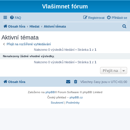
Vlašimnet fórum
FAQ
Registrovat
Přihlásit se
H
Obsah fóra
Hledat
Aktivní témata
l
Aktivní témata
e
Přejít na rozšířené vyhledávání
d
Nalezeno 0 výsledků hledání • Stránka
1
z
1
a
Nenalezeny žádné vhodné výsledky.
t
Nalezeno 0 výsledků hledání • Stránka
1
z
1
Přejít na
Obsah fóra
Všechny časy jsou v
UTC+01:00
Založeno na
phpBB
® Forum Software © phpBB Limited
Český překlad –
phpBB.cz
Soukromí
|
Podmínky