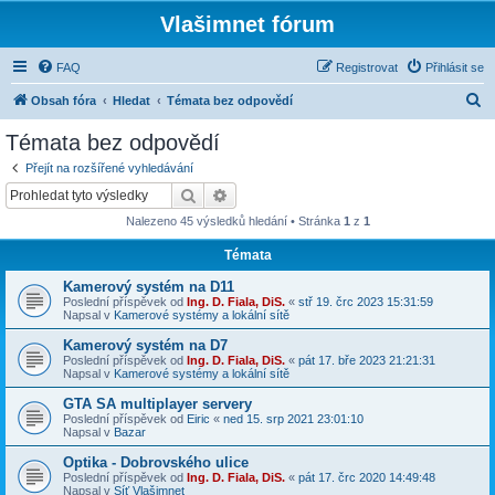
Vlašimnet fórum
FAQ
Registrovat
Přihlásit se
H
Obsah fóra
Hledat
Témata bez odpovědí
l
Témata bez odpovědí
e
Přejít na rozšířené vyhledávání
d
Hledat
Pokročilé hledání
a
Nalezeno 45 výsledků hledání • Stránka
1
z
1
t
Témata
Kamerový systém na D11
Poslední příspěvek od
Ing. D. Fiala, DiS.
«
stř 19. črc 2023 15:31:59
Napsal v
Kamerové systémy a lokální sítě
Kamerový systém na D7
Poslední příspěvek od
Ing. D. Fiala, DiS.
«
pát 17. bře 2023 21:21:31
Napsal v
Kamerové systémy a lokální sítě
GTA SA multiplayer servery
Poslední příspěvek od
Eiric
«
ned 15. srp 2021 23:01:10
Napsal v
Bazar
Optika - Dobrovského ulice
Poslední příspěvek od
Ing. D. Fiala, DiS.
«
pát 17. črc 2020 14:49:48
Napsal v
Síť Vlašimnet