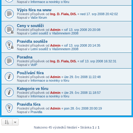
Napsal v
Informace a novinky o fóru
Výpis fóra na www
Poslední příspěvek od
Ing. D. Fiala, DiS.
«
ned 17. srp 2008 20:42:02
Napsal v
Vaše fórum
Ceny v soutěži
Poslední příspěvek od
Admin
«
stř 13. srp 2008 20:20:08
Napsal v
Letní soutěž s Vlašimnetem 2008
Pravidla soutěže
Poslední příspěvek od
Admin
«
stř 13. srp 2008 20:14:35
Napsal v
Letní soutěž s Vlašimnetem 2008
Poradna
Poslední příspěvek od
Ing. D. Fiala, DiS.
«
stř 13. srp 2008 16:32:31
Napsal v
VoIP
Používání fóra
Poslední příspěvek od
Admin
«
úte 29. črc 2008 11:22:48
Napsal v
Informace a novinky o fóru
Kategorie ve fóru
Poslední příspěvek od
Admin
«
úte 29. črc 2008 11:18:57
Napsal v
Informace a novinky o fóru
Pravidla fóra
Poslední příspěvek od
Admin
«
pon 28. črc 2008 20:00:19
Napsal v
Pravidla
Nalezeno 45 výsledků hledání • Stránka
1
z
1