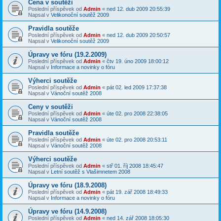
Cena v soutěži
Poslední příspěvek od
Admin
«
ned 12. dub 2009 20:55:39
Napsal v
Velikonoční soutěž 2009
Pravidla soutěže
Poslední příspěvek od
Admin
«
ned 12. dub 2009 20:50:57
Napsal v
Velikonoční soutěž 2009
Úpravy ve fóru (19.2.2009)
Poslední příspěvek od
Admin
«
čtv 19. úno 2009 18:00:12
Napsal v
Informace a novinky o fóru
Výherci soutěže
Poslední příspěvek od
Admin
«
pát 02. led 2009 17:37:38
Napsal v
Vánoční soutěž 2008
Ceny v soutěži
Poslední příspěvek od
Admin
«
úte 02. pro 2008 22:38:05
Napsal v
Vánoční soutěž 2008
Pravidla soutěže
Poslední příspěvek od
Admin
«
úte 02. pro 2008 20:53:11
Napsal v
Vánoční soutěž 2008
Výherci soutěže
Poslední příspěvek od
Admin
«
stř 01. říj 2008 18:45:47
Napsal v
Letní soutěž s Vlašimnetem 2008
Úpravy ve fóru (18.9.2008)
Poslední příspěvek od
Admin
«
pát 19. zář 2008 18:49:33
Napsal v
Informace a novinky o fóru
Úpravy ve fóru (14.9.2008)
Poslední příspěvek od
Admin
«
ned 14. zář 2008 18:05:30