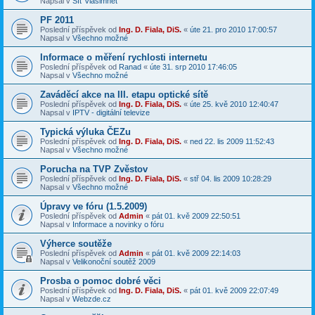
Napsal v
Síť Vlašimnet
PF 2011
Poslední příspěvek od
Ing. D. Fiala, DiS.
«
úte 21. pro 2010 17:00:57
Napsal v
Všechno možné
Informace o měření rychlosti internetu
Poslední příspěvek od
Ranad
«
úte 31. srp 2010 17:46:05
Napsal v
Všechno možné
Zaváděcí akce na III. etapu optické sítě
Poslední příspěvek od
Ing. D. Fiala, DiS.
«
úte 25. kvě 2010 12:40:47
Napsal v
IPTV - digitální televize
Typická výluka ČEZu
Poslední příspěvek od
Ing. D. Fiala, DiS.
«
ned 22. lis 2009 11:52:43
Napsal v
Všechno možné
Porucha na TVP Zvěstov
Poslední příspěvek od
Ing. D. Fiala, DiS.
«
stř 04. lis 2009 10:28:29
Napsal v
Všechno možné
Úpravy ve fóru (1.5.2009)
Poslední příspěvek od
Admin
«
pát 01. kvě 2009 22:50:51
Napsal v
Informace a novinky o fóru
Výherce soutěže
Poslední příspěvek od
Admin
«
pát 01. kvě 2009 22:14:03
Napsal v
Velikonoční soutěž 2009
Prosba o pomoc dobré věci
Poslední příspěvek od
Ing. D. Fiala, DiS.
«
pát 01. kvě 2009 22:07:49
Napsal v
Webzde.cz