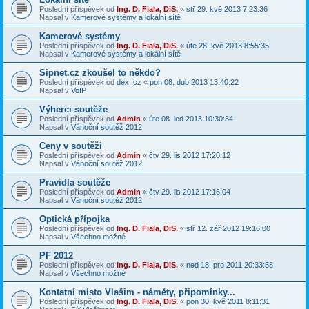
Poslední příspěvek od
Ing. D. Fiala, DiS.
«
stř 29. kvě 2013 7:23:36
Napsal v
Kamerové systémy a lokální sítě
Kamerové systémy
Poslední příspěvek od
Ing. D. Fiala, DiS.
«
úte 28. kvě 2013 8:55:35
Napsal v
Kamerové systémy a lokální sítě
Sipnet.cz zkoušel to někdo?
Poslední příspěvek od
dex_cz
«
pon 08. dub 2013 13:40:22
Napsal v
VoIP
Výherci soutěže
Poslední příspěvek od
Admin
«
úte 08. led 2013 10:30:34
Napsal v
Vánoční soutěž 2012
Ceny v soutěži
Poslední příspěvek od
Admin
«
čtv 29. lis 2012 17:20:12
Napsal v
Vánoční soutěž 2012
Pravidla soutěže
Poslední příspěvek od
Admin
«
čtv 29. lis 2012 17:16:04
Napsal v
Vánoční soutěž 2012
Optická přípojka
Poslední příspěvek od
Ing. D. Fiala, DiS.
«
stř 12. zář 2012 19:16:00
Napsal v
Všechno možné
PF 2012
Poslední příspěvek od
Ing. D. Fiala, DiS.
«
ned 18. pro 2011 20:33:58
Napsal v
Všechno možné
Kontatní místo Vlašim - náměty, připomínky...
Poslední příspěvek od
Ing. D. Fiala, DiS.
«
pon 30. kvě 2011 8:11:31