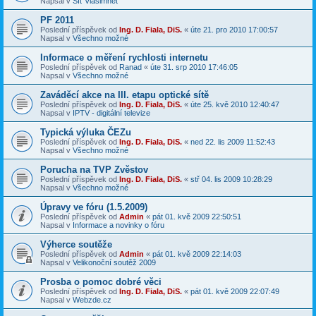
Napsal v
Síť Vlašimnet
PF 2011
Poslední příspěvek od
Ing. D. Fiala, DiS.
«
úte 21. pro 2010 17:00:57
Napsal v
Všechno možné
Informace o měření rychlosti internetu
Poslední příspěvek od
Ranad
«
úte 31. srp 2010 17:46:05
Napsal v
Všechno možné
Zaváděcí akce na III. etapu optické sítě
Poslední příspěvek od
Ing. D. Fiala, DiS.
«
úte 25. kvě 2010 12:40:47
Napsal v
IPTV - digitální televize
Typická výluka ČEZu
Poslední příspěvek od
Ing. D. Fiala, DiS.
«
ned 22. lis 2009 11:52:43
Napsal v
Všechno možné
Porucha na TVP Zvěstov
Poslední příspěvek od
Ing. D. Fiala, DiS.
«
stř 04. lis 2009 10:28:29
Napsal v
Všechno možné
Úpravy ve fóru (1.5.2009)
Poslední příspěvek od
Admin
«
pát 01. kvě 2009 22:50:51
Napsal v
Informace a novinky o fóru
Výherce soutěže
Poslední příspěvek od
Admin
«
pát 01. kvě 2009 22:14:03
Napsal v
Velikonoční soutěž 2009
Prosba o pomoc dobré věci
Poslední příspěvek od
Ing. D. Fiala, DiS.
«
pát 01. kvě 2009 22:07:49
Napsal v
Webzde.cz