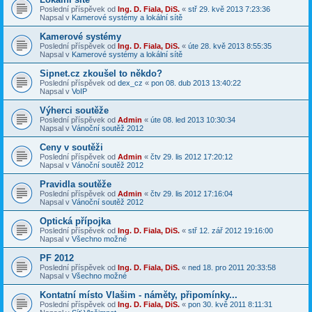
Poslední příspěvek od
Ing. D. Fiala, DiS.
«
stř 29. kvě 2013 7:23:36
Napsal v
Kamerové systémy a lokální sítě
Kamerové systémy
Poslední příspěvek od
Ing. D. Fiala, DiS.
«
úte 28. kvě 2013 8:55:35
Napsal v
Kamerové systémy a lokální sítě
Sipnet.cz zkoušel to někdo?
Poslední příspěvek od
dex_cz
«
pon 08. dub 2013 13:40:22
Napsal v
VoIP
Výherci soutěže
Poslední příspěvek od
Admin
«
úte 08. led 2013 10:30:34
Napsal v
Vánoční soutěž 2012
Ceny v soutěži
Poslední příspěvek od
Admin
«
čtv 29. lis 2012 17:20:12
Napsal v
Vánoční soutěž 2012
Pravidla soutěže
Poslední příspěvek od
Admin
«
čtv 29. lis 2012 17:16:04
Napsal v
Vánoční soutěž 2012
Optická přípojka
Poslední příspěvek od
Ing. D. Fiala, DiS.
«
stř 12. zář 2012 19:16:00
Napsal v
Všechno možné
PF 2012
Poslední příspěvek od
Ing. D. Fiala, DiS.
«
ned 18. pro 2011 20:33:58
Napsal v
Všechno možné
Kontatní místo Vlašim - náměty, připomínky...
Poslední příspěvek od
Ing. D. Fiala, DiS.
«
pon 30. kvě 2011 8:11:31