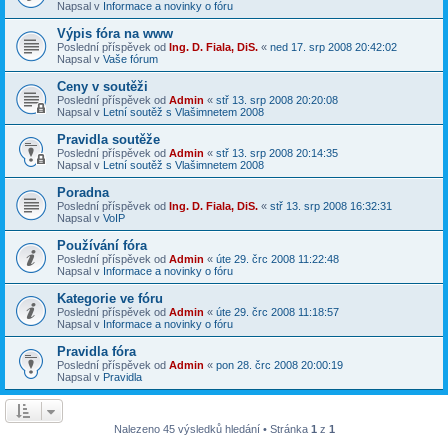
Napsal v
Informace a novinky o fóru
Výpis fóra na www
Poslední příspěvek od
Ing. D. Fiala, DiS.
«
ned 17. srp 2008 20:42:02
Napsal v
Vaše fórum
Ceny v soutěži
Poslední příspěvek od
Admin
«
stř 13. srp 2008 20:20:08
Napsal v
Letní soutěž s Vlašimnetem 2008
Pravidla soutěže
Poslední příspěvek od
Admin
«
stř 13. srp 2008 20:14:35
Napsal v
Letní soutěž s Vlašimnetem 2008
Poradna
Poslední příspěvek od
Ing. D. Fiala, DiS.
«
stř 13. srp 2008 16:32:31
Napsal v
VoIP
Používání fóra
Poslední příspěvek od
Admin
«
úte 29. črc 2008 11:22:48
Napsal v
Informace a novinky o fóru
Kategorie ve fóru
Poslední příspěvek od
Admin
«
úte 29. črc 2008 11:18:57
Napsal v
Informace a novinky o fóru
Pravidla fóra
Poslední příspěvek od
Admin
«
pon 28. črc 2008 20:00:19
Napsal v
Pravidla
Nalezeno 45 výsledků hledání • Stránka
1
z
1