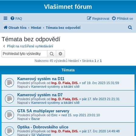
Vlašimnet fórum
FAQ
Registrovat
Přihlásit se
H
Obsah fóra
Hledat
Témata bez odpovědí
l
Témata bez odpovědí
e
Přejít na rozšířené vyhledávání
d
Hledat
Pokročilé hledání
a
Nalezeno 45 výsledků hledání • Stránka
1
z
1
t
Témata
Kamerový systém na D11
Poslední příspěvek od
Ing. D. Fiala, DiS.
«
stř 19. črc 2023 15:31:59
Napsal v
Kamerové systémy a lokální sítě
Kamerový systém na D7
Poslední příspěvek od
Ing. D. Fiala, DiS.
«
pát 17. bře 2023 21:21:31
Napsal v
Kamerové systémy a lokální sítě
GTA SA multiplayer servery
Poslední příspěvek od
Eiric
«
ned 15. srp 2021 23:01:10
Napsal v
Bazar
Optika - Dobrovského ulice
Poslední příspěvek od
Ing. D. Fiala, DiS.
«
pát 17. črc 2020 14:49:48
Napsal v
Síť Vlašimnet