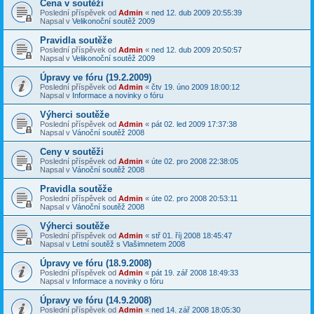
Cena v soutěži
Poslední příspěvek od
Admin
«
ned 12. dub 2009 20:55:39
Napsal v
Velikonoční soutěž 2009
Pravidla soutěže
Poslední příspěvek od
Admin
«
ned 12. dub 2009 20:50:57
Napsal v
Velikonoční soutěž 2009
Úpravy ve fóru (19.2.2009)
Poslední příspěvek od
Admin
«
čtv 19. úno 2009 18:00:12
Napsal v
Informace a novinky o fóru
Výherci soutěže
Poslední příspěvek od
Admin
«
pát 02. led 2009 17:37:38
Napsal v
Vánoční soutěž 2008
Ceny v soutěži
Poslední příspěvek od
Admin
«
úte 02. pro 2008 22:38:05
Napsal v
Vánoční soutěž 2008
Pravidla soutěže
Poslední příspěvek od
Admin
«
úte 02. pro 2008 20:53:11
Napsal v
Vánoční soutěž 2008
Výherci soutěže
Poslední příspěvek od
Admin
«
stř 01. říj 2008 18:45:47
Napsal v
Letní soutěž s Vlašimnetem 2008
Úpravy ve fóru (18.9.2008)
Poslední příspěvek od
Admin
«
pát 19. zář 2008 18:49:33
Napsal v
Informace a novinky o fóru
Úpravy ve fóru (14.9.2008)
Poslední příspěvek od
Admin
«
ned 14. zář 2008 18:05:30