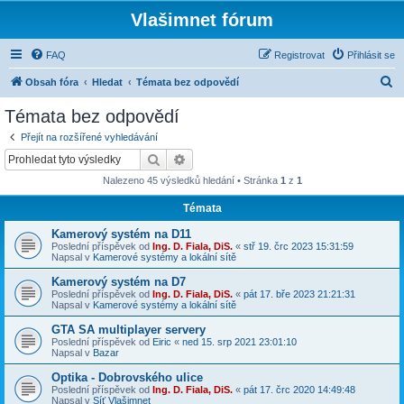
Vlašimnet fórum
FAQ
Registrovat
Přihlásit se
H
Obsah fóra
Hledat
Témata bez odpovědí
l
Témata bez odpovědí
e
Přejít na rozšířené vyhledávání
d
Hledat
Pokročilé hledání
a
Nalezeno 45 výsledků hledání • Stránka
1
z
1
t
Témata
Kamerový systém na D11
Poslední příspěvek od
Ing. D. Fiala, DiS.
«
stř 19. črc 2023 15:31:59
Napsal v
Kamerové systémy a lokální sítě
Kamerový systém na D7
Poslední příspěvek od
Ing. D. Fiala, DiS.
«
pát 17. bře 2023 21:21:31
Napsal v
Kamerové systémy a lokální sítě
GTA SA multiplayer servery
Poslední příspěvek od
Eiric
«
ned 15. srp 2021 23:01:10
Napsal v
Bazar
Optika - Dobrovského ulice
Poslední příspěvek od
Ing. D. Fiala, DiS.
«
pát 17. črc 2020 14:49:48
Napsal v
Síť Vlašimnet