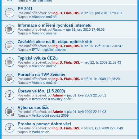
Napsal v
Síť Vlašimnet
PF 2011
Poslední příspěvek od
Ing. D. Fiala, DiS.
«
úte 21. pro 2010 17:00:57
Napsal v
Všechno možné
Informace o měření rychlosti internetu
Poslední příspěvek od
Ranad
«
úte 31. srp 2010 17:46:05
Napsal v
Všechno možné
Zaváděcí akce na III. etapu optické sítě
Poslední příspěvek od
Ing. D. Fiala, DiS.
«
úte 25. kvě 2010 12:40:47
Napsal v
IPTV - digitální televize
Typická výluka ČEZu
Poslední příspěvek od
Ing. D. Fiala, DiS.
«
ned 22. lis 2009 11:52:43
Napsal v
Všechno možné
Porucha na TVP Zvěstov
Poslední příspěvek od
Ing. D. Fiala, DiS.
«
stř 04. lis 2009 10:28:29
Napsal v
Všechno možné
Úpravy ve fóru (1.5.2009)
Poslední příspěvek od
Admin
«
pát 01. kvě 2009 22:50:51
Napsal v
Informace a novinky o fóru
Výherce soutěže
Poslední příspěvek od
Admin
«
pát 01. kvě 2009 22:14:03
Napsal v
Velikonoční soutěž 2009
Prosba o pomoc dobré věci
Poslední příspěvek od
Ing. D. Fiala, DiS.
«
pát 01. kvě 2009 22:07:49
Napsal v
Webzde.cz