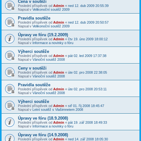
Cena v soutěži
Poslední příspěvek od
Admin
«
ned 12. dub 2009 20:55:39
Napsal v
Velikonoční soutěž 2009
Pravidla soutěže
Poslední příspěvek od
Admin
«
ned 12. dub 2009 20:50:57
Napsal v
Velikonoční soutěž 2009
Úpravy ve fóru (19.2.2009)
Poslední příspěvek od
Admin
«
čtv 19. úno 2009 18:00:12
Napsal v
Informace a novinky o fóru
Výherci soutěže
Poslední příspěvek od
Admin
«
pát 02. led 2009 17:37:38
Napsal v
Vánoční soutěž 2008
Ceny v soutěži
Poslední příspěvek od
Admin
«
úte 02. pro 2008 22:38:05
Napsal v
Vánoční soutěž 2008
Pravidla soutěže
Poslední příspěvek od
Admin
«
úte 02. pro 2008 20:53:11
Napsal v
Vánoční soutěž 2008
Výherci soutěže
Poslední příspěvek od
Admin
«
stř 01. říj 2008 18:45:47
Napsal v
Letní soutěž s Vlašimnetem 2008
Úpravy ve fóru (18.9.2008)
Poslední příspěvek od
Admin
«
pát 19. zář 2008 18:49:33
Napsal v
Informace a novinky o fóru
Úpravy ve fóru (14.9.2008)
Poslední příspěvek od
Admin
«
ned 14. zář 2008 18:05:30