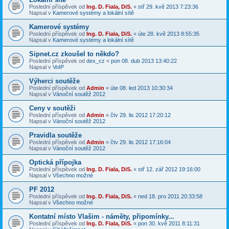
Poslední příspěvek od
Ing. D. Fiala, DiS.
«
stř 29. kvě 2013 7:23:36
Napsal v
Kamerové systémy a lokální sítě
Kamerové systémy
Poslední příspěvek od
Ing. D. Fiala, DiS.
«
úte 28. kvě 2013 8:55:35
Napsal v
Kamerové systémy a lokální sítě
Sipnet.cz zkoušel to někdo?
Poslední příspěvek od
dex_cz
«
pon 08. dub 2013 13:40:22
Napsal v
VoIP
Výherci soutěže
Poslední příspěvek od
Admin
«
úte 08. led 2013 10:30:34
Napsal v
Vánoční soutěž 2012
Ceny v soutěži
Poslední příspěvek od
Admin
«
čtv 29. lis 2012 17:20:12
Napsal v
Vánoční soutěž 2012
Pravidla soutěže
Poslední příspěvek od
Admin
«
čtv 29. lis 2012 17:16:04
Napsal v
Vánoční soutěž 2012
Optická přípojka
Poslední příspěvek od
Ing. D. Fiala, DiS.
«
stř 12. zář 2012 19:16:00
Napsal v
Všechno možné
PF 2012
Poslední příspěvek od
Ing. D. Fiala, DiS.
«
ned 18. pro 2011 20:33:58
Napsal v
Všechno možné
Kontatní místo Vlašim - náměty, připomínky...
Poslední příspěvek od
Ing. D. Fiala, DiS.
«
pon 30. kvě 2011 8:11:31