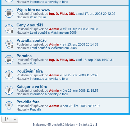
Napsal v
Informace a novinky o fóru
Výpis fóra na www
Poslední příspěvek od
Ing. D. Fiala, DiS.
«
ned 17. srp 2008 20:42:02
Napsal v
Vaše fórum
Ceny v soutěži
Poslední příspěvek od
Admin
«
stř 13. srp 2008 20:20:08
Napsal v
Letní soutěž s Vlašimnetem 2008
Pravidla soutěže
Poslední příspěvek od
Admin
«
stř 13. srp 2008 20:14:35
Napsal v
Letní soutěž s Vlašimnetem 2008
Poradna
Poslední příspěvek od
Ing. D. Fiala, DiS.
«
stř 13. srp 2008 16:32:31
Napsal v
VoIP
Používání fóra
Poslední příspěvek od
Admin
«
úte 29. črc 2008 11:22:48
Napsal v
Informace a novinky o fóru
Kategorie ve fóru
Poslední příspěvek od
Admin
«
úte 29. črc 2008 11:18:57
Napsal v
Informace a novinky o fóru
Pravidla fóra
Poslední příspěvek od
Admin
«
pon 28. črc 2008 20:00:19
Napsal v
Pravidla
Nalezeno 45 výsledků hledání • Stránka
1
z
1