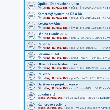
Optika - Dobrovského ulice
od
Ing. D. Fiala, DiS.
»
pát 17. črc 2020 14:49:48
» v
Sí
Kamerový systém na D2 a D8
od
Ing. D. Fiala, DiS.
»
úte 05. bře 2019 18:14:57
» v
Ka
Stavba stožáru
od
Ing. D. Fiala, DiS.
»
čtv 15. pro 2016 17:56:16
» v
Sí
Běh na Blaník 2016
od
Ing. D. Fiala, DiS.
»
ned 17. led 2016 21:31:30
» v
V
PF 2016
od
Ing. D. Fiala, DiS.
»
úte 22. pro 2015 9:03:10
» v
Vše
Slavíme 10 let
od
Ing. D. Fiala, DiS.
»
ned 30. srp 2015 21:38:59
» v
V
Okraj orkánu Niklas u nás
od
Ing. D. Fiala, DiS.
»
úte 31. bře 2015 21:39:04
» v
Sí
PF 2015
od
Ing. D. Fiala, DiS.
»
pon 22. pro 2014 12:58:21
» v
V
Další velký projekt ukončen
od
Ing. D. Fiala, DiS.
»
čtv 01. srp 2013 18:50:42
» v
Vš
Lokální sítě
od
Ing. D. Fiala, DiS.
»
stř 29. kvě 2013 7:23:36
» v
Kamerov
Kamerové systémy
od
Ing. D. Fiala, DiS.
»
úte 28. kvě 2013 8:55:35
» v
Kamerov