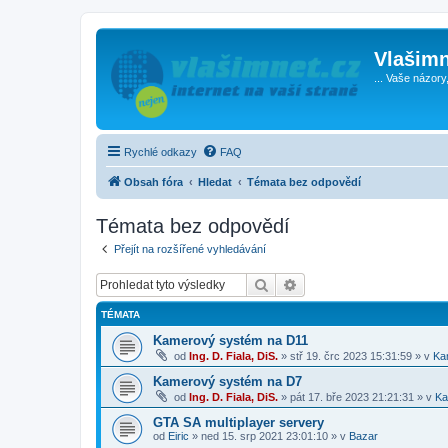
Vlašimn
... Vaše názory
Rychlé odkazy
FAQ
Obsah fóra
Hledat
Témata bez odpovědí
Témata bez odpovědí
Přejít na rozšířené vyhledávání
Hledat
Pokročilé hledání
TÉMATA
Kamerový systém na D11
od
Ing. D. Fiala, DiS.
»
stř 19. črc 2023 15:31:59
» v
Ka
Kamerový systém na D7
od
Ing. D. Fiala, DiS.
»
pát 17. bře 2023 21:21:31
» v
Ka
GTA SA multiplayer servery
od
Eiric
»
ned 15. srp 2021 23:01:10
» v
Bazar