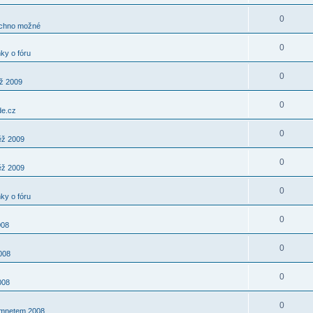
0
chno možné
0
ky o fóru
0
ěž 2009
0
e.cz
0
ěž 2009
0
ěž 2009
0
ky o fóru
0
008
0
008
0
008
0
šimnetem 2008