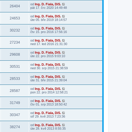
od
Ing. D. Fiala, DiS.
26404
pát 17. črc 2020 14:49:48
od
Ing. D. Fiala, DiS.
24653
úte 05. bře 2019 18:14:57
od
Ing. D. Fiala, DiS.
30232
čtv 15. pro 2016 17:56:16
od
Ing. D. Fiala, DiS.
27234
ned 17. led 2016 21:31:30
od
Ing. D. Fiala, DiS.
29608
úte 22. pro 2015 9:03:10
od
Ing. D. Fiala, DiS.
30531
ned 30. srp 2015 21:38:59
od
Ing. D. Fiala, DiS.
28533
úte 31. bře 2015 21:39:04
od
Ing. D. Fiala, DiS.
28587
pon 22. pro 2014 12:58:21
od
Ing. D. Fiala, DiS.
31749
čtv 01. srp 2013 18:50:42
od
Ing. D. Fiala, DiS.
30347
stř 29. kvě 2013 7:23:36
od
Ing. D. Fiala, DiS.
38274
úte 28. kvě 2013 8:55:35