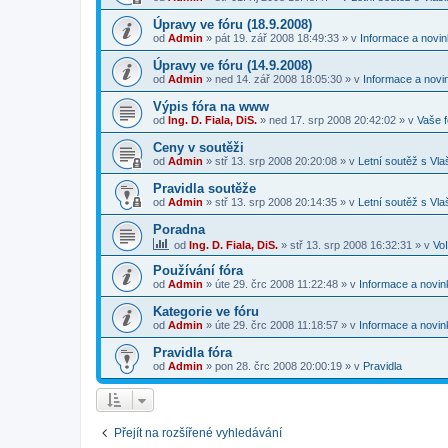
Úpravy ve fóru (18.9.2008)
od
Admin
»
pát 19. zář 2008 18:49:33
» v
Informace a novin
Úpravy ve fóru (14.9.2008)
od
Admin
»
ned 14. zář 2008 18:05:30
» v
Informace a novin
Výpis fóra na www
od
Ing. D. Fiala, DiS.
»
ned 17. srp 2008 20:42:02
» v
Vaše 
Ceny v soutěži
od
Admin
»
stř 13. srp 2008 20:20:08
» v
Letní soutěž s Vl
Pravidla soutěže
od
Admin
»
stř 13. srp 2008 20:14:35
» v
Letní soutěž s Vl
Poradna
od
Ing. D. Fiala, DiS.
»
stř 13. srp 2008 16:32:31
» v
Vo
Používání fóra
od
Admin
»
úte 29. črc 2008 11:22:48
» v
Informace a novin
Kategorie ve fóru
od
Admin
»
úte 29. črc 2008 11:18:57
» v
Informace a novin
Pravidla fóra
od
Admin
»
pon 28. črc 2008 20:00:19
» v
Pravidla
Přejít na rozšířené vyhledávání