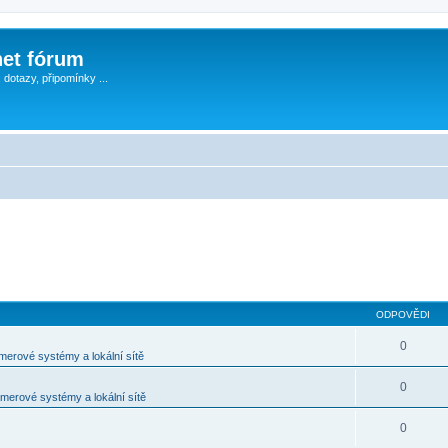
et fórum
, dotazy, připomínky ...
ODPOVĚDI
0
merové systémy a lokální sítě
0
merové systémy a lokální sítě
0