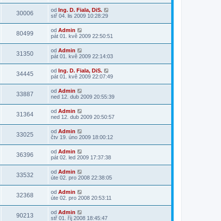
od
Ing. D. Fiala, DiS.
30006
stř 04. lis 2009 10:28:29
od
Admin
80499
pát 01. kvě 2009 22:50:51
od
Admin
31350
pát 01. kvě 2009 22:14:03
od
Ing. D. Fiala, DiS.
34445
pát 01. kvě 2009 22:07:49
od
Admin
33887
ned 12. dub 2009 20:55:39
od
Admin
31364
ned 12. dub 2009 20:50:57
od
Admin
33025
čtv 19. úno 2009 18:00:12
od
Admin
36396
pát 02. led 2009 17:37:38
od
Admin
33532
úte 02. pro 2008 22:38:05
od
Admin
32368
úte 02. pro 2008 20:53:11
od
Admin
90213
stř 01. říj 2008 18:45:47