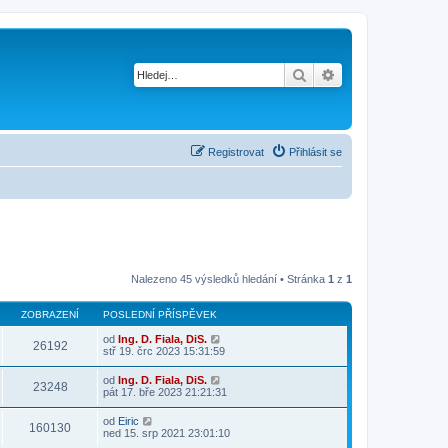
Hledat
Pokročilé hledání
Registrovat
Přihlásit se
Nalezeno 45 výsledků hledání • Stránka
1
z
1
ZOBRAZENÍ
POSLEDNÍ PŘÍSPĚVEK
od
Ing. D. Fiala, DiS.
26192
stř 19. črc 2023 15:31:59
od
Ing. D. Fiala, DiS.
23248
pát 17. bře 2023 21:21:31
od
Eiric
160130
ned 15. srp 2021 23:01:10