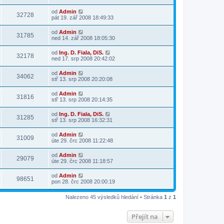
od
Admin
32728
pát 19. zář 2008 18:49:33
od
Admin
31785
ned 14. zář 2008 18:05:30
od
Ing. D. Fiala, DiS.
32178
ned 17. srp 2008 20:42:02
od
Admin
34062
stř 13. srp 2008 20:20:08
od
Admin
31816
stř 13. srp 2008 20:14:35
od
Ing. D. Fiala, DiS.
31285
stř 13. srp 2008 16:32:31
od
Admin
31009
úte 29. črc 2008 11:22:48
od
Admin
29079
úte 29. črc 2008 11:18:57
od
Admin
98651
pon 28. črc 2008 20:00:19
Nalezeno 45 výsledků hledání • Stránka
1
z
1
Přejít na