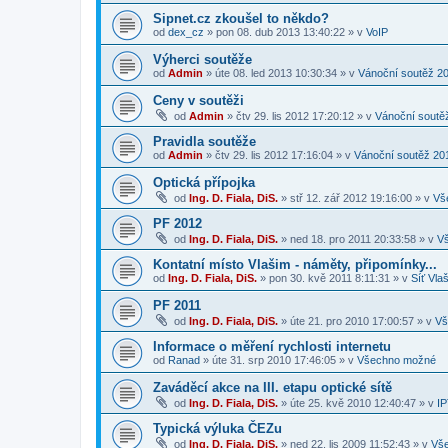
Sipnet.cz zkoušel to někdo?
od
dex_cz
»
pon 08. dub 2013 13:40:22
» v
VoIP
Výherci soutěže
od
Admin
»
úte 08. led 2013 10:30:34
» v
Vánoční soutěž 2
Ceny v soutěži
od
Admin
»
čtv 29. lis 2012 17:20:12
» v
Vánoční soutě
Pravidla soutěže
od
Admin
»
čtv 29. lis 2012 17:16:04
» v
Vánoční soutěž 20
Optická přípojka
od
Ing. D. Fiala, DiS.
»
stř 12. zář 2012 19:16:00
» v
Vš
PF 2012
od
Ing. D. Fiala, DiS.
»
ned 18. pro 2011 20:33:58
» v
V
Kontatní místo Vlašim - náměty, připomínky...
od
Ing. D. Fiala, DiS.
»
pon 30. kvě 2011 8:11:31
» v
Síť Vla
PF 2011
od
Ing. D. Fiala, DiS.
»
úte 21. pro 2010 17:00:57
» v
Vš
Informace o měření rychlosti internetu
od
Ranad
»
úte 31. srp 2010 17:46:05
» v
Všechno možné
Zaváděcí akce na III. etapu optické sítě
od
Ing. D. Fiala, DiS.
»
úte 25. kvě 2010 12:40:47
» v
IP
Typická výluka ČEZu
od
Ing. D. Fiala, DiS.
»
ned 22. lis 2009 11:52:43
» v
Vš