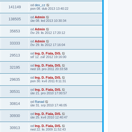
od
dex_cz
141149
pon 08. dub 2013 13:40:22
od
Admin
138505
úte 08. led 2013 10:30:34
od
Admin
35653
čtv 29. lis 2012 17:20:12
od
Admin
33333
čtv 29. lis 2012 17:16:04
od
Ing. D. Fiala, DiS.
29513
stř 12. zář 2012 19:16:00
od
Ing. D. Fiala, DiS.
32195
ned 18. pro 2011 20:33:58
od
Ing. D. Fiala, DiS.
29635
pon 30. kvě 2011 8:11:31
od
Ing. D. Fiala, DiS.
30531
úte 21. pro 2010 17:00:57
od
Ranad
30814
úte 31. srp 2010 17:46:05
od
Ing. D. Fiala, DiS.
30930
úte 25. kvě 2010 12:40:47
od
Ing. D. Fiala, DiS.
30913
ned 22. lis 2009 11:52:43