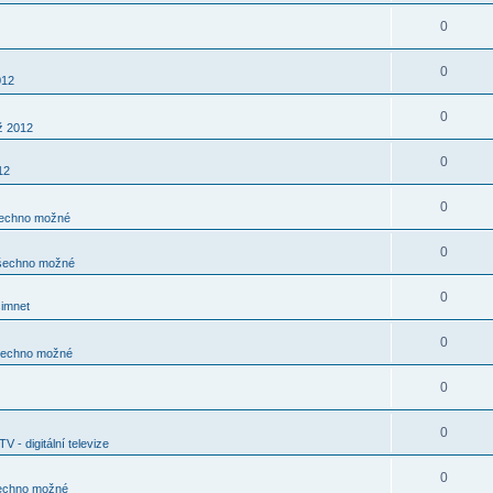
0
0
012
0
ž 2012
0
12
0
echno možné
0
šechno možné
0
šimnet
0
echno možné
0
0
TV - digitální televize
0
echno možné