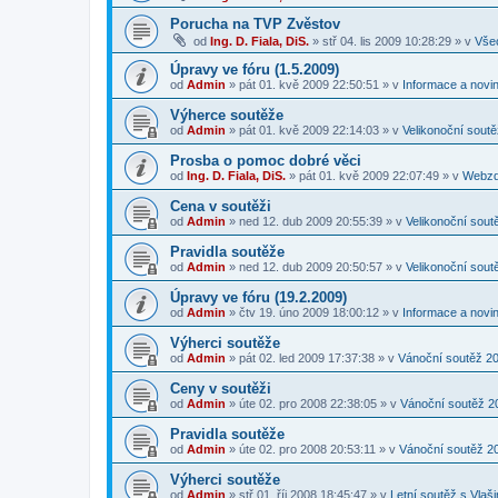
Porucha na TVP Zvěstov
od
Ing. D. Fiala, DiS.
»
stř 04. lis 2009 10:28:29
» v
Vše
Úpravy ve fóru (1.5.2009)
od
Admin
»
pát 01. kvě 2009 22:50:51
» v
Informace a novin
Výherce soutěže
od
Admin
»
pát 01. kvě 2009 22:14:03
» v
Velikonoční sout
Prosba o pomoc dobré věci
od
Ing. D. Fiala, DiS.
»
pát 01. kvě 2009 22:07:49
» v
Webzd
Cena v soutěži
od
Admin
»
ned 12. dub 2009 20:55:39
» v
Velikonoční sout
Pravidla soutěže
od
Admin
»
ned 12. dub 2009 20:50:57
» v
Velikonoční sout
Úpravy ve fóru (19.2.2009)
od
Admin
»
čtv 19. úno 2009 18:00:12
» v
Informace a novin
Výherci soutěže
od
Admin
»
pát 02. led 2009 17:37:38
» v
Vánoční soutěž 2
Ceny v soutěži
od
Admin
»
úte 02. pro 2008 22:38:05
» v
Vánoční soutěž 2
Pravidla soutěže
od
Admin
»
úte 02. pro 2008 20:53:11
» v
Vánoční soutěž 2
Výherci soutěže
od
Admin
»
stř 01. říj 2008 18:45:47
» v
Letní soutěž s Vla