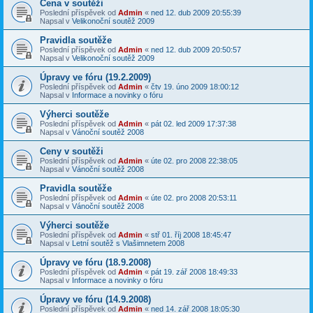
Cena v soutěži
Poslední příspěvek od
Admin
«
ned 12. dub 2009 20:55:39
Napsal v
Velikonoční soutěž 2009
Pravidla soutěže
Poslední příspěvek od
Admin
«
ned 12. dub 2009 20:50:57
Napsal v
Velikonoční soutěž 2009
Úpravy ve fóru (19.2.2009)
Poslední příspěvek od
Admin
«
čtv 19. úno 2009 18:00:12
Napsal v
Informace a novinky o fóru
Výherci soutěže
Poslední příspěvek od
Admin
«
pát 02. led 2009 17:37:38
Napsal v
Vánoční soutěž 2008
Ceny v soutěži
Poslední příspěvek od
Admin
«
úte 02. pro 2008 22:38:05
Napsal v
Vánoční soutěž 2008
Pravidla soutěže
Poslední příspěvek od
Admin
«
úte 02. pro 2008 20:53:11
Napsal v
Vánoční soutěž 2008
Výherci soutěže
Poslední příspěvek od
Admin
«
stř 01. říj 2008 18:45:47
Napsal v
Letní soutěž s Vlašimnetem 2008
Úpravy ve fóru (18.9.2008)
Poslední příspěvek od
Admin
«
pát 19. zář 2008 18:49:33
Napsal v
Informace a novinky o fóru
Úpravy ve fóru (14.9.2008)
Poslední příspěvek od
Admin
«
ned 14. zář 2008 18:05:30