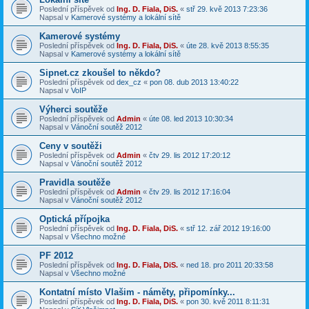
Poslední příspěvek od
Ing. D. Fiala, DiS.
«
stř 29. kvě 2013 7:23:36
Napsal v
Kamerové systémy a lokální sítě
Kamerové systémy
Poslední příspěvek od
Ing. D. Fiala, DiS.
«
úte 28. kvě 2013 8:55:35
Napsal v
Kamerové systémy a lokální sítě
Sipnet.cz zkoušel to někdo?
Poslední příspěvek od
dex_cz
«
pon 08. dub 2013 13:40:22
Napsal v
VoIP
Výherci soutěže
Poslední příspěvek od
Admin
«
úte 08. led 2013 10:30:34
Napsal v
Vánoční soutěž 2012
Ceny v soutěži
Poslední příspěvek od
Admin
«
čtv 29. lis 2012 17:20:12
Napsal v
Vánoční soutěž 2012
Pravidla soutěže
Poslední příspěvek od
Admin
«
čtv 29. lis 2012 17:16:04
Napsal v
Vánoční soutěž 2012
Optická přípojka
Poslední příspěvek od
Ing. D. Fiala, DiS.
«
stř 12. zář 2012 19:16:00
Napsal v
Všechno možné
PF 2012
Poslední příspěvek od
Ing. D. Fiala, DiS.
«
ned 18. pro 2011 20:33:58
Napsal v
Všechno možné
Kontatní místo Vlašim - náměty, připomínky...
Poslední příspěvek od
Ing. D. Fiala, DiS.
«
pon 30. kvě 2011 8:11:31