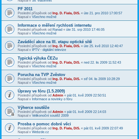
Napsal v
Síť Vlašimnet
PF 2011
Poslední příspěvek od
Ing. D. Fiala, DiS.
«
úte 21. pro 2010 17:00:57
Napsal v
Všechno možné
Informace o měření rychlosti internetu
Poslední příspěvek od
Ranad
«
úte 31. srp 2010 17:46:05
Napsal v
Všechno možné
Zaváděcí akce na III. etapu optické sítě
Poslední příspěvek od
Ing. D. Fiala, DiS.
«
úte 25. kvě 2010 12:40:47
Napsal v
IPTV - digitální televize
Typická výluka ČEZu
Poslední příspěvek od
Ing. D. Fiala, DiS.
«
ned 22. lis 2009 11:52:43
Napsal v
Všechno možné
Porucha na TVP Zvěstov
Poslední příspěvek od
Ing. D. Fiala, DiS.
«
stř 04. lis 2009 10:28:29
Napsal v
Všechno možné
Úpravy ve fóru (1.5.2009)
Poslední příspěvek od
Admin
«
pát 01. kvě 2009 22:50:51
Napsal v
Informace a novinky o fóru
Výherce soutěže
Poslední příspěvek od
Admin
«
pát 01. kvě 2009 22:14:03
Napsal v
Velikonoční soutěž 2009
Prosba o pomoc dobré věci
Poslední příspěvek od
Ing. D. Fiala, DiS.
«
pát 01. kvě 2009 22:07:49
Napsal v
Webzde.cz