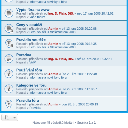
Napsal v
Informace a novinky o fóru
Výpis fóra na www
Poslední příspěvek od
Ing. D. Fiala, DiS.
«
ned 17. srp 2008 20:42:02
Napsal v
Vaše fórum
Ceny v soutěži
Poslední příspěvek od
Admin
«
stř 13. srp 2008 20:20:08
Napsal v
Letní soutěž s Vlašimnetem 2008
Pravidla soutěže
Poslední příspěvek od
Admin
«
stř 13. srp 2008 20:14:35
Napsal v
Letní soutěž s Vlašimnetem 2008
Poradna
Poslední příspěvek od
Ing. D. Fiala, DiS.
«
stř 13. srp 2008 16:32:31
Napsal v
VoIP
Používání fóra
Poslední příspěvek od
Admin
«
úte 29. črc 2008 11:22:48
Napsal v
Informace a novinky o fóru
Kategorie ve fóru
Poslední příspěvek od
Admin
«
úte 29. črc 2008 11:18:57
Napsal v
Informace a novinky o fóru
Pravidla fóra
Poslední příspěvek od
Admin
«
pon 28. črc 2008 20:00:19
Napsal v
Pravidla
Nalezeno 45 výsledků hledání • Stránka
1
z
1