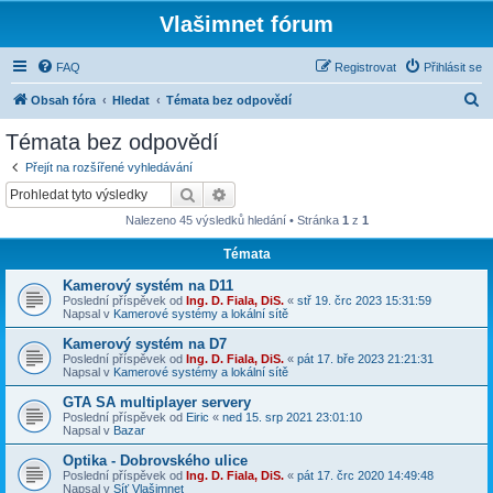
Vlašimnet fórum
FAQ
Registrovat
Přihlásit se
H
Obsah fóra
Hledat
Témata bez odpovědí
l
Témata bez odpovědí
e
Přejít na rozšířené vyhledávání
d
Hledat
Pokročilé hledání
a
Nalezeno 45 výsledků hledání • Stránka
1
z
1
t
Témata
Kamerový systém na D11
Poslední příspěvek od
Ing. D. Fiala, DiS.
«
stř 19. črc 2023 15:31:59
Napsal v
Kamerové systémy a lokální sítě
Kamerový systém na D7
Poslední příspěvek od
Ing. D. Fiala, DiS.
«
pát 17. bře 2023 21:21:31
Napsal v
Kamerové systémy a lokální sítě
GTA SA multiplayer servery
Poslední příspěvek od
Eiric
«
ned 15. srp 2021 23:01:10
Napsal v
Bazar
Optika - Dobrovského ulice
Poslední příspěvek od
Ing. D. Fiala, DiS.
«
pát 17. črc 2020 14:49:48
Napsal v
Síť Vlašimnet