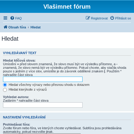
Vlašimnet fórum
FAQ
Registrovat
Přihlásit se
Obsah fóra
Hledat
Hledat
VYHLEDÁVANÝ TEXT
Hledat klíčová slova:
Umístění
+
před slovem znamená, že slovo musí být ve výsledku přítomno, a
-
znamená, že slovo nemá být ve výsledku přítomno. Pokud chcete, aby stačila shoda
pouze s jedním z více slov, umístěte je do závorek oddělené znakem
|
. Použitím *
nahradíte část slova
Hledat všechny výrazy nebo přesnou shodu s dotazem
Hledat kterýkoliv z výrazů
Vyhledat autora:
Zadáním * nahradíte část slova
NASTAVENÍ VYHLEDÁVÁNÍ
Prohledávat fóra:
Zvolte fórum nebo fóra, ve kterých chcete vyhledávat. Subfóra jsou prohledávána
automaticky, pokud nezvolíte jinak.