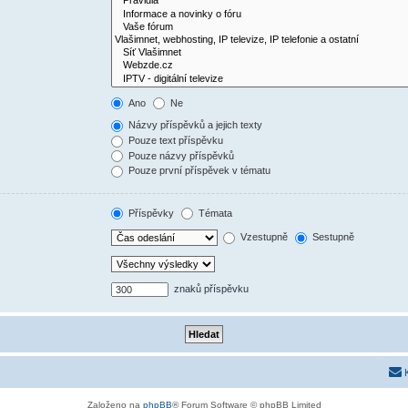
Ano
Ne
Názvy příspěvků a jejich texty
Pouze text příspěvku
Pouze názvy příspěvků
Pouze první příspěvek v tématu
Příspěvky
Témata
Vzestupně
Sestupně
znaků příspěvku
Založeno na
phpBB
® Forum Software © phpBB Limited