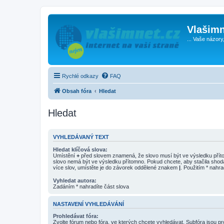
Vlašimn
... Vaše názory
Rychlé odkazy
FAQ
Obsah fóra
Hledat
Hledat
VYHLEDÁVANÝ TEXT
Hledat klíčová slova:
Umístění
+
před slovem znamená, že slovo musí být ve výsledku pří
slovo nemá být ve výsledku přítomno. Pokud chcete, aby stačila shod
více slov, umístěte je do závorek oddělené znakem
|
. Použitím * nahra
Vyhledat autora:
Zadáním * nahradíte část slova
NASTAVENÍ VYHLEDÁVÁNÍ
Prohledávat fóra:
Zvolte fórum nebo fóra, ve kterých chcete vyhledávat. Subfóra jsou p