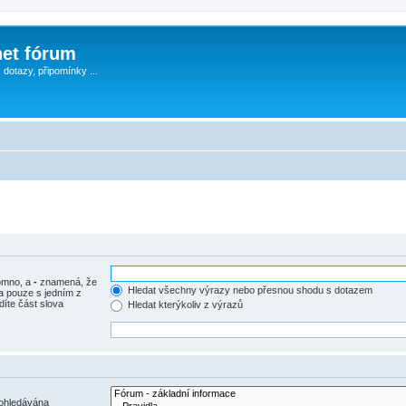
et fórum
, dotazy, připomínky ...
tomno, a
-
znamená, že
Hledat všechny výrazy nebo přesnou shodu s dotazem
a pouze s jedním z
díte část slova
Hledat kterýkoliv z výrazů
rohledávána