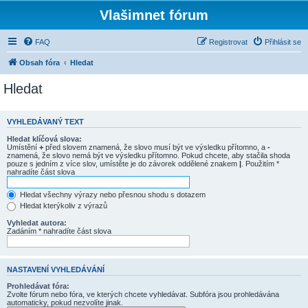
Vlašimnet fórum
FAQ
Registrovat
Přihlásit se
Obsah fóra
Hledat
Hledat
VYHLEDÁVANÝ TEXT
Hledat klíčová slova:
Umístění
+
před slovem znamená, že slovo musí být ve výsledku přítomno, a
-
znamená, že slovo nemá být ve výsledku přítomno. Pokud chcete, aby stačila shoda
pouze s jedním z více slov, umístěte je do závorek oddělené znakem
|
. Použitím *
nahradíte část slova
Hledat všechny výrazy nebo přesnou shodu s dotazem
Hledat kterýkoliv z výrazů
Vyhledat autora:
Zadáním * nahradíte část slova
NASTAVENÍ VYHLEDÁVÁNÍ
Prohledávat fóra:
Zvolte fórum nebo fóra, ve kterých chcete vyhledávat. Subfóra jsou prohledávána
automaticky, pokud nezvolíte jinak.