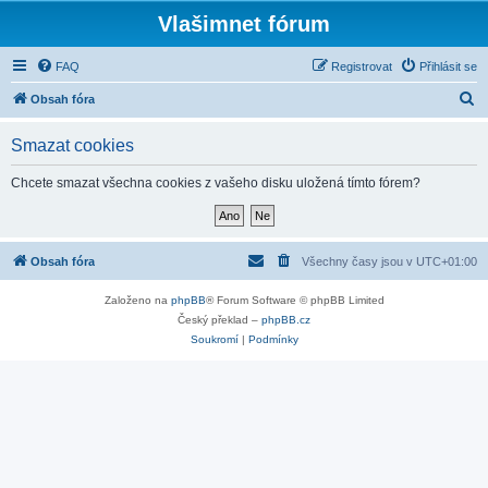
Vlašimnet fórum
FAQ
Registrovat
Přihlásit se
H
Obsah fóra
l
Smazat cookies
e
d
Chcete smazat všechna cookies z vašeho disku uložená tímto fórem?
a
t
Obsah fóra
Všechny časy jsou v
UTC+01:00
Založeno na
phpBB
® Forum Software © phpBB Limited
Český překlad –
phpBB.cz
Soukromí
|
Podmínky