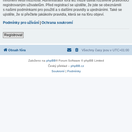
mnohem větší možnosti. Administrátor fóra též může dávat rozšířené pravomoci
registrovaným uživatelům. Před registrací se ujistěte, že jste se obeznámili
s našimi podmínkami pro použití a s dalšími pravidly a ujednáními. Také se
ujistěte, že si přečtete jakákoliv pravidla, která se na fóru objeví.
Podmínky pro užívání
|
Ochrana soukromí
Registrovat
Obsah fóra
Všechny časy jsou v
UTC+01:00
Založeno na
phpBB
® Forum Software © phpBB Limited
Český překlad –
phpBB.cz
Soukromí
|
Podmínky