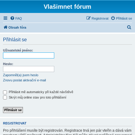
Vlašimnet fórum
FAQ
Registrovat
Přihlásit se
H
Obsah fóra
l
Přihlásit se
e
d
Uživatelské jméno:
a
t
Heslo:
Zapomněl(a) jsem heslo
Znovu poslat aktivační e-mail
Přihlásit mě automaticky při každé návštěvě
Skrýt můj online stav pro toto přihlášení
REGISTROVAT
Pro přihlášení musíte být registrován. Registrace trvá jen pár vteřin a dává vám