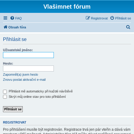
Vlašimnet fórum
FAQ
Registrovat
Přihlásit se
H
Obsah fóra
l
Přihlásit se
e
d
Uživatelské jméno:
a
t
Heslo:
Zapomněl(a) jsem heslo
Znovu poslat aktivační e-mail
Přihlásit mě automaticky při každé návštěvě
Skrýt můj online stav pro toto přihlášení
REGISTROVAT
Pro přihlášení musíte být registrován. Registrace trvá jen pár vteřin a dává vám