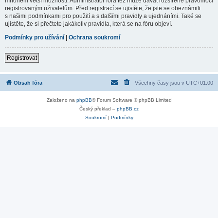
mnohem větší možnosti. Administrátor fóra též může dávat rozšířené pravomoci
registrovaným uživatelům. Před registrací se ujistěte, že jste se obeznámili
s našimi podmínkami pro použití a s dalšími pravidly a ujednáními. Také se
ujistěte, že si přečtete jakákoliv pravidla, která se na fóru objeví.
Podmínky pro užívání
|
Ochrana soukromí
Registrovat
Obsah fóra
Všechny časy jsou v
UTC+01:00
Založeno na
phpBB
® Forum Software © phpBB Limited
Český překlad –
phpBB.cz
Soukromí
|
Podmínky