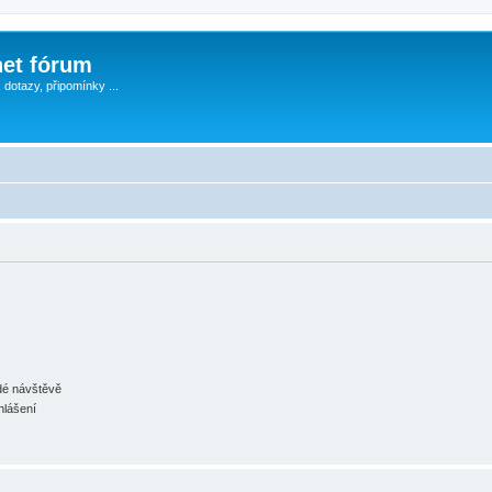
et fórum
, dotazy, připomínky ...
ždé návštěvě
hlášení