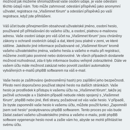
možnost jak můžeme shromažďovat vaše osobní údaje, je vaše odeslání
těchto údajů nám. Toto může zahrnovat: odeslání příspěvků jako anonymní
uživatel, registrace na „Vlašimnet fórum“ a odeslání příspěvků po vaší
registrace, když jste přihlášeni.
Váš účet bude přinejmenším obsahovat uživatelské jméno, osobní heslo,
používané při přihlašování do vašeho účtu, a osobní, platnou e-mailovou
adresu. Vaše osobní údaje pro váš účet na „Vlašimnet fórum“ jsou chráněny
zákony o ochraně osobních údajů a dat, které jsou platné v zemi, ve které
sídlíme. Jakékoliv jiné informace požadované od „Vlašimnet fórum“ kromě
vašeho uživatelského jména, vašeho hesla a vašeho e-mailu při registraci,
můžeme zvolit jako povinné nebo dobrovolné. Ve všech případech dostanete
možnost rozhodnout, zda-li tyto informace budou veřejně zobrazitelné. Dále ve
vašem účtu máte možnost zakázat nebo povolit zasílání automaticky
vytvářených e-mailů phpBB softwarem na váš e-mail.
Vaše heslo je zašifrováno (jednosměrný hash) pro zajištění jeho bezpečnosti.
Přesto není doporučeno používat stejné heslo na dalších stránkách. Vaše
heslo je prostředek k přístupu k vašemu účtu na „Vlašimnet fórum“, takže jej
pečlivě uchovejte a v žádném případě nebude nikdo spojený s „Vlašimnet
fórum“, phpBB nebo jiné, třetí strany, požadovat od vás vaše heslo. V případě,
že byste zapomněli vaše heslo k vašemu účtu, můžete použít funkci „Zapomněl
jsem své heslo“ poskytovanou phpBB softwarem. Tento proces po vás bude
žádat zadaní vašeho uživatelského jména a vašeho e-mailu, poté phpBB
software vygeneruje heslo nové a zašle vám ho, abyste se mohli přihlásit ke
svému účtu.