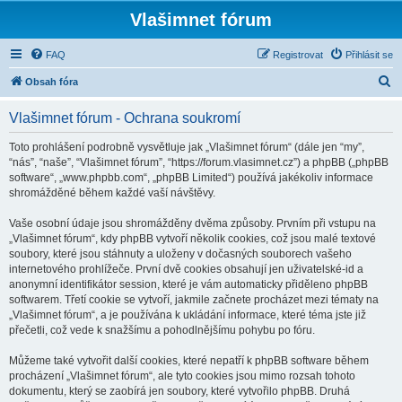
Vlašimnet fórum
FAQ
Registrovat
Přihlásit se
H
Obsah fóra
l
Vlašimnet fórum - Ochrana soukromí
e
d
Toto prohlášení podrobně vysvětluje jak „Vlašimnet fórum“ (dále jen “my”,
“nás”, “naše”, “Vlašimnet fórum”, “https://forum.vlasimnet.cz”) a phpBB („phpBB
a
software“, „www.phpbb.com“, „phpBB Limited“) používá jakékoliv informace
t
shromážděné během každé vaší návštěvy.
Vaše osobní údaje jsou shromážděny dvěma způsoby. Prvním při vstupu na
„Vlašimnet fórum“, kdy phpBB vytvoří několik cookies, což jsou malé textové
soubory, které jsou stáhnuty a uloženy v dočasných souborech vašeho
internetového prohlížeče. První dvě cookies obsahují jen uživatelské-id a
anonymní identifikátor session, které je vám automaticky přiděleno phpBB
softwarem. Třetí cookie se vytvoří, jakmile začnete procházet mezi tématy na
„Vlašimnet fórum“, a je používána k ukládání informace, které téma jste již
přečetli, což vede k snažšímu a pohodlnějšímu pohybu po fóru.
Můžeme také vytvořit další cookies, které nepatří k phpBB software během
procházení „Vlašimnet fórum“, ale tyto cookies jsou mimo rozsah tohoto
dokumentu, který se zaobírá jen soubory, které vytvořilo phpBB. Druhá