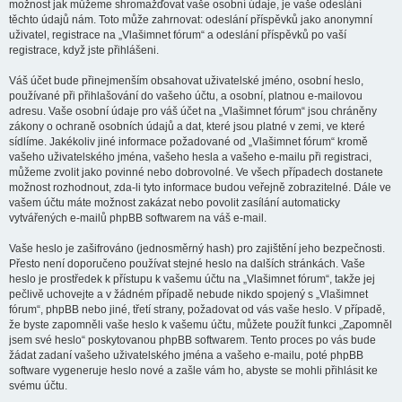
možnost jak můžeme shromažďovat vaše osobní údaje, je vaše odeslání
těchto údajů nám. Toto může zahrnovat: odeslání příspěvků jako anonymní
uživatel, registrace na „Vlašimnet fórum“ a odeslání příspěvků po vaší
registrace, když jste přihlášeni.
Váš účet bude přinejmenším obsahovat uživatelské jméno, osobní heslo,
používané při přihlašování do vašeho účtu, a osobní, platnou e-mailovou
adresu. Vaše osobní údaje pro váš účet na „Vlašimnet fórum“ jsou chráněny
zákony o ochraně osobních údajů a dat, které jsou platné v zemi, ve které
sídlíme. Jakékoliv jiné informace požadované od „Vlašimnet fórum“ kromě
vašeho uživatelského jména, vašeho hesla a vašeho e-mailu při registraci,
můžeme zvolit jako povinné nebo dobrovolné. Ve všech případech dostanete
možnost rozhodnout, zda-li tyto informace budou veřejně zobrazitelné. Dále ve
vašem účtu máte možnost zakázat nebo povolit zasílání automaticky
vytvářených e-mailů phpBB softwarem na váš e-mail.
Vaše heslo je zašifrováno (jednosměrný hash) pro zajištění jeho bezpečnosti.
Přesto není doporučeno používat stejné heslo na dalších stránkách. Vaše
heslo je prostředek k přístupu k vašemu účtu na „Vlašimnet fórum“, takže jej
pečlivě uchovejte a v žádném případě nebude nikdo spojený s „Vlašimnet
fórum“, phpBB nebo jiné, třetí strany, požadovat od vás vaše heslo. V případě,
že byste zapomněli vaše heslo k vašemu účtu, můžete použít funkci „Zapomněl
jsem své heslo“ poskytovanou phpBB softwarem. Tento proces po vás bude
žádat zadaní vašeho uživatelského jména a vašeho e-mailu, poté phpBB
software vygeneruje heslo nové a zašle vám ho, abyste se mohli přihlásit ke
svému účtu.