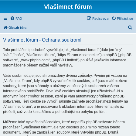
Vlašimnet fórum
FAQ
Registrovat
Přihlásit se
H
Obsah fóra
l
Vlašimnet fórum - Ochrana soukromí
e
d
Toto prohlášení podrobně vysvětluje jak „Vlašimnet fórum“ (dále jen “my”,
“nás”, “naše”, “Vlašimnet fórum”, “https://forum.vlasimnet.cz”) a phpBB („phpBB
a
software“, „www.phpbb.com“, „phpBB Limited“) používá jakékoliv informace
t
shromážděné během každé vaší návštěvy.
Vaše osobní údaje jsou shromážděny dvěma způsoby. Prvním při vstupu na
„Vlašimnet fórum“, kdy phpBB vytvoří několik cookies, což jsou malé textové
soubory, které jsou stáhnuty a uloženy v dočasných souborech vašeho
internetového prohlížeče. První dvě cookies obsahují jen uživatelské-id a
anonymní identifikátor session, které je vám automaticky přiděleno phpBB
softwarem. Třetí cookie se vytvoří, jakmile začnete procházet mezi tématy na
„Vlašimnet fórum“, a je používána k ukládání informace, které téma jste již
přečetli, což vede k snažšímu a pohodlnějšímu pohybu po fóru.
Můžeme také vytvořit další cookies, které nepatří k phpBB software během
procházení „Vlašimnet fórum“, ale tyto cookies jsou mimo rozsah tohoto
dokumentu, který se zaobírá jen soubory, které vytvořilo phpBB. Druhá