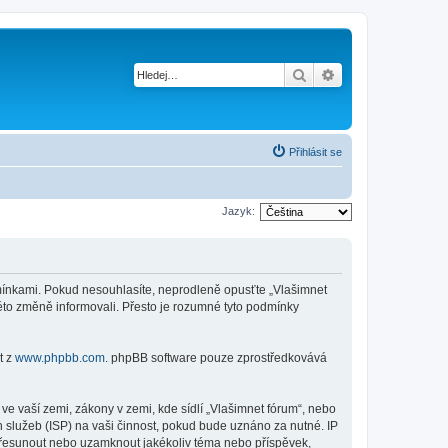
Hledat
Pokročilé hledání
Přihlásit se
Jazyk:
podmínkami. Pokud nesouhlasíte, neprodleně opusťte „Vlašimnet
této změně informovali. Přesto je rozumné tyto podmínky
t z
www.phpbb.com
. phpBB software pouze zprostředkovává
e vaší zemi, zákony v zemi, kde sídlí „Vlašimnet fórum“, nebo
 služeb (ISP) na vaši činnost, pokud bude uznáno za nutné. IP
, přesunout nebo uzamknout jakékoliv téma nebo příspěvek,