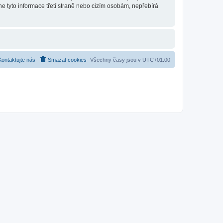
e tyto informace třetí straně nebo cizím osobám, nepřebírá
Kontaktujte nás
Smazat cookies
Všechny časy jsou v
UTC+01:00