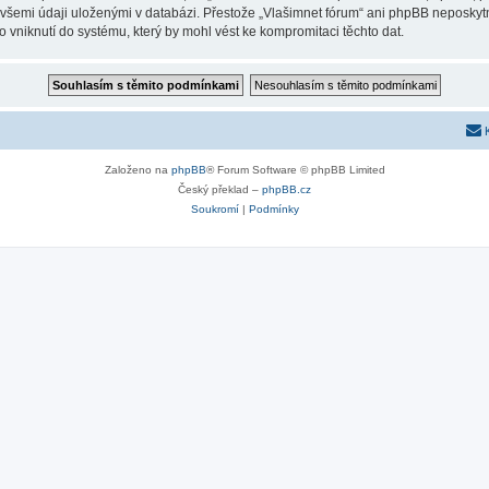
 všemi údaji uloženými v databázi. Přestože „Vlašimnet fórum“ ani phpBB neposkytn
 vniknutí do systému, který by mohl vést ke kompromitaci těchto dat.
Založeno na
phpBB
® Forum Software © phpBB Limited
Český překlad –
phpBB.cz
Soukromí
|
Podmínky