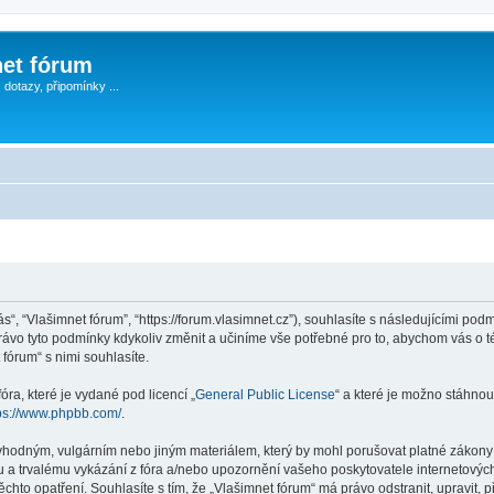
et fórum
, dotazy, připomínky ...
ás“, “Vlašimnet fórum”, “https://forum.vlasimnet.cz”), souhlasíte s následujícími 
právo tyto podmínky kdykoliv změnit a učiníme vše potřebné pro to, abychom vás o 
fórum“ s nimi souhlasíte.
ra, které je vydané pod licencí „
General Public License
“ a které je možno stáhnou
ps://www.phpbb.com/
.
vhodným, vulgárním nebo jiným materiálem, který by mohl porušovat platné zákony v
 a trvalému vykázání z fóra a/nebo upozornění vašeho poskytovatele internetových
chto opatření. Souhlasíte s tím, že „Vlašimnet fórum“ má právo odstranit, upravit