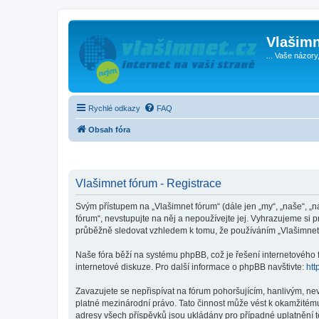
Vlašimn
... Vaše názory
Rychlé odkazy
FAQ
Obsah fóra
Vlašimnet fórum - Registrace
Svým přístupem na „Vlašimnet fórum“ (dále jen „my“, „naše“, „n
fórum“, nevstupujte na něj a nepoužívejte jej. Vyhrazujeme si 
průběžně sledovat vzhledem k tomu, že používáním „Vlašimnet 
Naše fóra běží na systému phpBB, což je řešení internetového fó
internetové diskuze. Pro další informace o phpBB navštivte:
htt
Zavazujete se nepřispívat na fórum pohoršujícím, hanlivým, ne
platné mezinárodní právo. Tato činnost může vést k okamžitému
adresy všech příspěvků jsou ukládány pro případné uplatnění tě