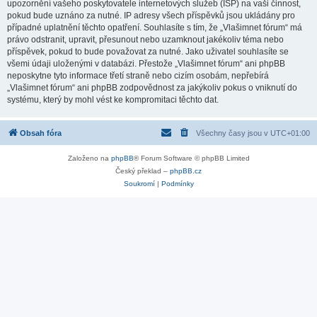
upozornění vašeho poskytovatele internetových služeb (ISP) na vaši činnost,
pokud bude uznáno za nutné. IP adresy všech příspěvků jsou ukládány pro
případné uplatnění těchto opatření. Souhlasíte s tím, že „Vlašimnet fórum“ má
právo odstranit, upravit, přesunout nebo uzamknout jakékoliv téma nebo
příspěvek, pokud to bude považovat za nutné. Jako uživatel souhlasíte se
všemi údaji uloženými v databázi. Přestože „Vlašimnet fórum“ ani phpBB
neposkytne tyto informace třetí straně nebo cizím osobám, nepřebírá
„Vlašimnet fórum“ ani phpBB zodpovědnost za jakýkoliv pokus o vniknutí do
systému, který by mohl vést ke kompromitaci těchto dat.
Obsah fóra
Všechny časy jsou v
UTC+01:00
Založeno na
phpBB
® Forum Software © phpBB Limited
Český překlad –
phpBB.cz
Soukromí
|
Podmínky