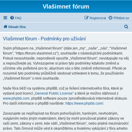
Vlašimnet fórum
FAQ
Registrovat
Přihlásit se
H
Obsah fóra
l
Vlašimnet fórum - Podmínky pro užívání
e
d
Svým přístupem na „Vlašimnet fórum“ (dále jen „my“, „naše“, „nás“, “Vlašimnet
fórum”, “https://forum.vlasimnet.cz”), souhlasíte s následujícími podmínkami.
a
Pokud nesouhlasíte, neprodleně opusťte „Vlašimnet fórum“, nevstupujte na něj
t
a nepoužívejte jej. Vyhrazujeme si právo tyto podmínky kdykoliv změnit a
učiníme vše potřebné pro to, abychom vás o této změně informovali. Přesto je
rozumné tyto podmínky průběžně sledovat vzhledem k tomu, že používáním
„Vlašimnet fórum“ s nimi souhlasíte.
Naše fóra běží na systému phpBB, což je řešení internetového fóra, které je
vydané pod licencí „
General Public License
“ a které je možno stáhnout z
www.phpbb.com
. phpBB software pouze zprostředkovává internetové diskuze.
Pro další informace o phpBB navštivte:
https://www.phpbb.com/
.
Zavazujete se nepřispívat na fórum pohoršujícím, hanlivým, nevhodným,
vulgárním nebo jiným materiálem, který by mohl porušovat platné zákony ve
vaší zemi, zákony v zemi, kde sídlí „Vlašimnet fórum“, nebo platné mezinárodní
právo. Tato činnost může vést k okamžitému a trvalému vykázání z fóra a/nebo