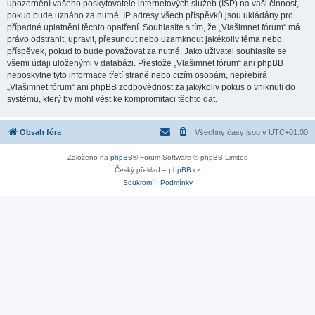
upozornění vašeho poskytovatele internetových služeb (ISP) na vaši činnost,
pokud bude uznáno za nutné. IP adresy všech příspěvků jsou ukládány pro
případné uplatnění těchto opatření. Souhlasíte s tím, že „Vlašimnet fórum“ má
právo odstranit, upravit, přesunout nebo uzamknout jakékoliv téma nebo
příspěvek, pokud to bude považovat za nutné. Jako uživatel souhlasíte se
všemi údaji uloženými v databázi. Přestože „Vlašimnet fórum“ ani phpBB
neposkytne tyto informace třetí straně nebo cizím osobám, nepřebírá
„Vlašimnet fórum“ ani phpBB zodpovědnost za jakýkoliv pokus o vniknutí do
systému, který by mohl vést ke kompromitaci těchto dat.
Obsah fóra
Všechny časy jsou v
UTC+01:00
Založeno na
phpBB
® Forum Software © phpBB Limited
Český překlad –
phpBB.cz
Soukromí
|
Podmínky