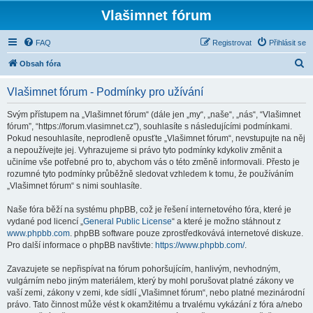
Vlašimnet fórum
FAQ
Registrovat
Přihlásit se
H
Obsah fóra
l
Vlašimnet fórum - Podmínky pro užívání
e
d
Svým přístupem na „Vlašimnet fórum“ (dále jen „my“, „naše“, „nás“, “Vlašimnet
fórum”, “https://forum.vlasimnet.cz”), souhlasíte s následujícími podmínkami.
a
Pokud nesouhlasíte, neprodleně opusťte „Vlašimnet fórum“, nevstupujte na něj
t
a nepoužívejte jej. Vyhrazujeme si právo tyto podmínky kdykoliv změnit a
učiníme vše potřebné pro to, abychom vás o této změně informovali. Přesto je
rozumné tyto podmínky průběžně sledovat vzhledem k tomu, že používáním
„Vlašimnet fórum“ s nimi souhlasíte.
Naše fóra běží na systému phpBB, což je řešení internetového fóra, které je
vydané pod licencí „
General Public License
“ a které je možno stáhnout z
www.phpbb.com
. phpBB software pouze zprostředkovává internetové diskuze.
Pro další informace o phpBB navštivte:
https://www.phpbb.com/
.
Zavazujete se nepřispívat na fórum pohoršujícím, hanlivým, nevhodným,
vulgárním nebo jiným materiálem, který by mohl porušovat platné zákony ve
vaší zemi, zákony v zemi, kde sídlí „Vlašimnet fórum“, nebo platné mezinárodní
právo. Tato činnost může vést k okamžitému a trvalému vykázání z fóra a/nebo