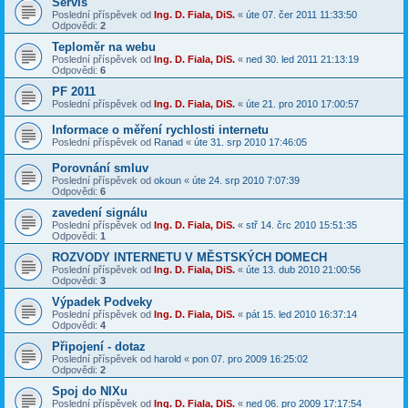
Servis
Poslední příspěvek od
Ing. D. Fiala, DiS.
«
úte 07. čer 2011 11:33:50
Odpovědi:
2
Teploměr na webu
Poslední příspěvek od
Ing. D. Fiala, DiS.
«
ned 30. led 2011 21:13:19
Odpovědi:
6
PF 2011
Poslední příspěvek od
Ing. D. Fiala, DiS.
«
úte 21. pro 2010 17:00:57
Informace o měření rychlosti internetu
Poslední příspěvek od
Ranad
«
úte 31. srp 2010 17:46:05
Porovnání smluv
Poslední příspěvek od
okoun
«
úte 24. srp 2010 7:07:39
Odpovědi:
6
zavedení signálu
Poslední příspěvek od
Ing. D. Fiala, DiS.
«
stř 14. črc 2010 15:51:35
Odpovědi:
1
ROZVODY INTERNETU V MĚSTSKÝCH DOMECH
Poslední příspěvek od
Ing. D. Fiala, DiS.
«
úte 13. dub 2010 21:00:56
Odpovědi:
3
Výpadek Podveky
Poslední příspěvek od
Ing. D. Fiala, DiS.
«
pát 15. led 2010 16:37:14
Odpovědi:
4
Připojení - dotaz
Poslední příspěvek od
harold
«
pon 07. pro 2009 16:25:02
Odpovědi:
2
Spoj do NIXu
Poslední příspěvek od
Ing. D. Fiala, DiS.
«
ned 06. pro 2009 17:17:54