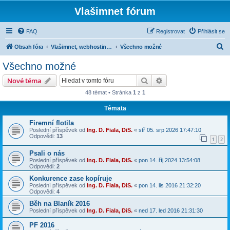
Vlašimnet fórum
FAQ
Registrovat
Přihlásit se
H
Obsah fóra
Vlašimnet, webhosting, IP televize, IP telefonie a ostatní
Všechno možné
l
Všechno možné
e
Hledat
Pokročilé hledání
Nové téma
d
48 témat • Stránka
1
z
1
a
Témata
t
Firemní flotila
Poslední příspěvek od
Ing. D. Fiala, DiS.
«
stř 05. srp 2026 17:47:10
Odpovědi:
13
1
2
Psali o nás
Poslední příspěvek od
Ing. D. Fiala, DiS.
«
pon 14. říj 2024 13:54:08
Odpovědi:
2
Konkurence zase kopíruje
Poslední příspěvek od
Ing. D. Fiala, DiS.
«
pon 14. lis 2016 21:32:20
Odpovědi:
4
Běh na Blaník 2016
Poslední příspěvek od
Ing. D. Fiala, DiS.
«
ned 17. led 2016 21:31:30
PF 2016