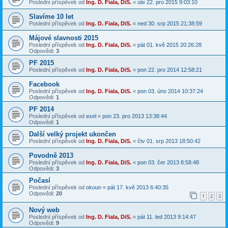
Poslední příspěvek od
Ing. D. Fiala, DiS.
«
úte 22. pro 2015 9:03:10
Slavíme 10 let
Poslední příspěvek od
Ing. D. Fiala, DiS.
«
ned 30. srp 2015 21:38:59
Májové slavnosti 2015
Poslední příspěvek od
Ing. D. Fiala, DiS.
«
pát 01. kvě 2015 20:26:28
Odpovědi:
3
PF 2015
Poslední příspěvek od
Ing. D. Fiala, DiS.
«
pon 22. pro 2014 12:58:21
Facebook
Poslední příspěvek od
Ing. D. Fiala, DiS.
«
pon 03. úno 2014 10:37:24
Odpovědi:
1
PF 2014
Poslední příspěvek od
exel
«
pon 23. pro 2013 13:38:44
Odpovědi:
1
Další velký projekt ukončen
Poslední příspěvek od
Ing. D. Fiala, DiS.
«
čtv 01. srp 2013 18:50:42
Povodně 2013
Poslední příspěvek od
Ing. D. Fiala, DiS.
«
pon 03. čer 2013 8:58:48
Odpovědi:
3
Počasí
Poslední příspěvek od
okoun
«
pát 17. kvě 2013 6:40:35
Odpovědi:
20
1
2
3
Nový web
Poslední příspěvek od
Ing. D. Fiala, DiS.
«
pát 11. led 2013 9:14:47
Odpovědi:
9