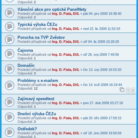
Odpovědi:
2
Vánoční akce pro optické PanelNety
Poslední příspěvek od
Ing. D. Fiala, DiS.
«
pát 04. pro 2009 19:38:40
Odpovědi:
2
Typická výluka ČEZu
Poslední příspěvek od
Ing. D. Fiala, DiS.
«
ned 22. lis 2009 11:52:43
Porucha na TVP Zvěstov
Poslední příspěvek od
Ing. D. Fiala, DiS.
«
stř 04. lis 2009 10:28:29
Čajovna
Poslední příspěvek od
Ing. D. Fiala, DiS.
«
stř 26. srp 2009 7:49:56
Odpovědi:
1
Domašín
Poslední příspěvek od
Ing. D. Fiala, DiS.
«
čtv 13. srp 2009 16:53:20
Odpovědi:
3
Problémy s e-mailem
Poslední příspěvek od
Ing. D. Fiala, DiS.
«
čtv 14. kvě 2009 16:19:44
Odpovědi:
12
1
2
Zajímavý speedtest
Poslední příspěvek od
Ing. D. Fiala, DiS.
«
pon 27. dub 2009 20:27:18
Odpovědi:
1
Dnešní výluka ČEZu
Poslední příspěvek od
Ing. D. Fiala, DiS.
«
pát 20. bře 2009 17:59:15
Odpovědi:
3
Ostředek?
Poslední příspěvek od
Ing. D. Fiala, DiS.
«
stř 18. úno 2009 19:50:59
Odpovědi:
1