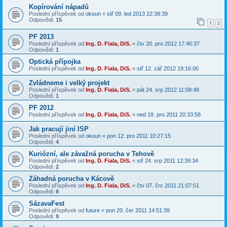
Kopírování nápadů
Poslední příspěvek od
okoun
«
stř 09. led 2013 22:38:39
Odpovědi:
15
1
2
PF 2013
Poslední příspěvek od
Ing. D. Fiala, DiS.
«
čtv 20. pro 2012 17:46:37
Odpovědi:
1
Optická přípojka
Poslední příspěvek od
Ing. D. Fiala, DiS.
«
stř 12. zář 2012 19:16:00
Zvládneme i velký projekt
Poslední příspěvek od
Ing. D. Fiala, DiS.
«
pát 24. srp 2012 11:08:48
Odpovědi:
1
PF 2012
Poslední příspěvek od
Ing. D. Fiala, DiS.
«
ned 18. pro 2011 20:33:58
Jak pracují jiní ISP
Poslední příspěvek od
okoun
«
pon 12. pro 2011 10:27:15
Odpovědi:
4
Kuriózní, ale závažná porucha v Tehově
Poslední příspěvek od
Ing. D. Fiala, DiS.
«
stř 24. srp 2011 12:39:34
Odpovědi:
2
Záhadná porucha v Kácově
Poslední příspěvek od
Ing. D. Fiala, DiS.
«
čtv 07. črc 2011 21:07:51
Odpovědi:
8
SázavaFest
Poslední příspěvek od
future
«
pon 20. čer 2011 14:51:39
Odpovědi:
9