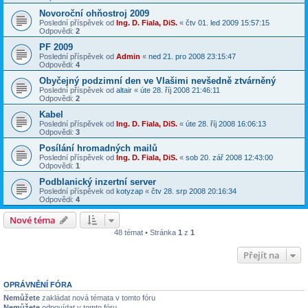
Novoroční ohňostroj 2009
Poslední příspěvek od
Ing. D. Fiala, DiS.
«
čtv 01. led 2009 15:57:15
Odpovědi:
2
PF 2009
Poslední příspěvek od
Admin
«
ned 21. pro 2008 23:15:47
Odpovědi:
4
Obyčejný podzimní den ve Vlašimi nevšedně ztvárněný
Poslední příspěvek od
altair
«
úte 28. říj 2008 21:46:11
Odpovědi:
2
Kabel
Poslední příspěvek od
Ing. D. Fiala, DiS.
«
úte 28. říj 2008 16:06:13
Odpovědi:
3
Posílání hromadných mailů
Poslední příspěvek od
Ing. D. Fiala, DiS.
«
sob 20. zář 2008 12:43:00
Odpovědi:
1
Podblanický inzertní server
Poslední příspěvek od
kotyzap
«
čtv 28. srp 2008 20:16:34
Odpovědi:
4
Nové téma
48 témat • Stránka
1
z
1
Přejít na
OPRÁVNĚNÍ FÓRA
Nemůžete
zakládat nová témata v tomto fóru
Nemůžete
odpovídat v tomto fóru