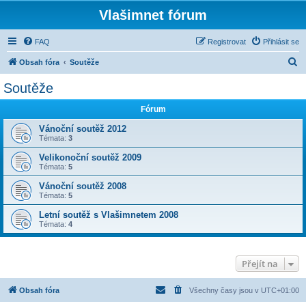
Vlašimnet fórum
FAQ
Registrovat
Přihlásit se
H
Obsah fóra
Soutěže
l
Soutěže
e
Fórum
d
a
Vánoční soutěž 2012
Témata:
3
t
Velikonoční soutěž 2009
Témata:
5
Vánoční soutěž 2008
Témata:
5
Letní soutěž s Vlašimnetem 2008
Témata:
4
Přejít na
Obsah fóra
Všechny časy jsou v
UTC+01:00