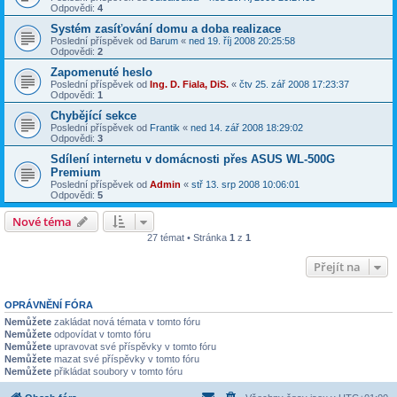
Odpovědi:
4
Systém zasíťování domu a doba realizace
Poslední příspěvek od
Barum
«
ned 19. říj 2008 20:25:58
Odpovědi:
2
Zapomenuté heslo
Poslední příspěvek od
Ing. D. Fiala, DiS.
«
čtv 25. zář 2008 17:23:37
Odpovědi:
1
Chybějící sekce
Poslední příspěvek od
Frantik
«
ned 14. zář 2008 18:29:02
Odpovědi:
3
Sdílení internetu v domácnosti přes ASUS WL-500G
Premium
Poslední příspěvek od
Admin
«
stř 13. srp 2008 10:06:01
Odpovědi:
5
Nové téma
27 témat • Stránka
1
z
1
Přejít na
OPRÁVNĚNÍ FÓRA
Nemůžete
zakládat nová témata v tomto fóru
Nemůžete
odpovídat v tomto fóru
Nemůžete
upravovat své příspěvky v tomto fóru
Nemůžete
mazat své příspěvky v tomto fóru
Nemůžete
přikládat soubory v tomto fóru