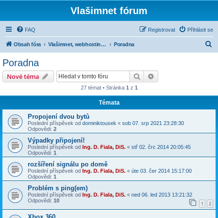
Vlašimnet fórum
FAQ
Registrovat
Přihlásit se
H
Obsah fóra
Vlašimnet, webhosting, IP televize, IP telefonie a ostatní
Poradna
l
Poradna
e
Hledat
Pokročilé hledání
Nové téma
d
27 témat • Stránka
1
z
1
a
Témata
t
Propojení dvou bytů
Poslední příspěvek od
dominiktousek
«
sob 07. srp 2021 23:28:30
Odpovědi:
2
Výpadky připojení!
Poslední příspěvek od
Ing. D. Fiala, DiS.
«
stř 02. črc 2014 20:05:45
Odpovědi:
1
rozšíření signálu po domě
Poslední příspěvek od
Ing. D. Fiala, DiS.
«
úte 03. čer 2014 15:17:00
Odpovědi:
1
Problém s ping(em)
Poslední příspěvek od
Ing. D. Fiala, DiS.
«
ned 06. led 2013 13:21:32
Odpovědi:
10
1
2
Xbox 360