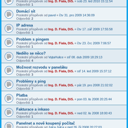
Poslední příspěvek od
Ing. D. Fiala, DiS.
«
sob 23. led 2010 15:11:54
Odpovědi:
1
Domácí sít
Poslední příspěvek od
pavel
«
čtv 31. pro 2009 14:36:09
Odpovědi:
2
IP adresa
Poslední příspěvek od
Ing. D. Fiala, DiS.
«
čtv 17. zář 2009 17:55:58
Odpovědi:
1
Problem s pingem
Poslední příspěvek od
Ing. D. Fiala, DiS.
«
čtv 23. črc 2009 7:06:57
Odpovědi:
1
Nedělo se něco?
Poslední příspěvek od
VojtaHulice
«
stř 08. dub 2009 18:29:13
Odpovědi:
4
Možnost rozvodu v paneláku
Poslední příspěvek od
Ing. D. Fiala, DiS.
«
stř 14. led 2009 15:37:12
Odpovědi:
3
Problémy s ping
Poslední příspěvek od
Ing. D. Fiala, DiS.
«
pát 19. pro 2008 21:02:02
Odpovědi:
7
Platba
Poslední příspěvek od
Ing. D. Fiala, DiS.
«
pon 03. lis 2008 20:25:44
Odpovědi:
1
Fakturace a inkaso
Poslední příspěvek od
Ing. D. Fiala, DiS.
«
ned 02. lis 2008 18:00:43
Odpovědi:
1
Panelnet a nově koupený počítač
Poslední příspěvek od
Julca.Julca
«
ned 26. říj 2008 20:27:03