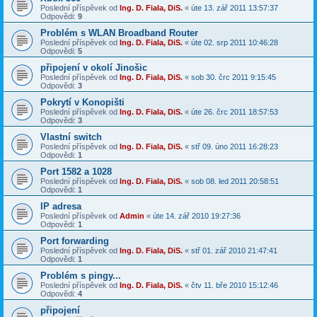
Poslední příspěvek od
Ing. D. Fiala, DiS.
«
úte 13. zář 2011 13:57:37
Odpovědi:
9
Problém s WLAN Broadband Router
Poslední příspěvek od
Ing. D. Fiala, DiS.
«
úte 02. srp 2011 10:46:28
Odpovědi:
5
připojení v okolí Jinošic
Poslední příspěvek od
Ing. D. Fiala, DiS.
«
sob 30. črc 2011 9:15:45
Odpovědi:
3
Pokrytí v Konopišti
Poslední příspěvek od
Ing. D. Fiala, DiS.
«
úte 26. črc 2011 18:57:53
Odpovědi:
3
Vlastní switch
Poslední příspěvek od
Ing. D. Fiala, DiS.
«
stř 09. úno 2011 16:28:23
Odpovědi:
1
Port 1582 a 1028
Poslední příspěvek od
Ing. D. Fiala, DiS.
«
sob 08. led 2011 20:58:51
Odpovědi:
1
IP adresa
Poslední příspěvek od
Admin
«
úte 14. zář 2010 19:27:36
Odpovědi:
1
Port forwarding
Poslední příspěvek od
Ing. D. Fiala, DiS.
«
stř 01. zář 2010 21:47:41
Odpovědi:
1
Problém s pingy...
Poslední příspěvek od
Ing. D. Fiala, DiS.
«
čtv 11. bře 2010 15:12:46
Odpovědi:
4
připojení