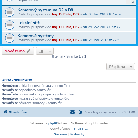
1
2
Kamerový systém na D2 a D8
Poslední příspěvek od
Ing. D. Fiala, DiS.
«
úte 05. bře 2019 18:14:57
Lokální sítě
Poslední příspěvek od
Ing. D. Fiala, DiS.
«
stř 29. kvě 2013 7:23:36
Kamerové systémy
Poslední příspěvek od
Ing. D. Fiala, DiS.
«
úte 28. kvě 2013 8:55:35
Nové téma
8 témat • Stránka
1
z
1
Přejít na
OPRÁVNĚNÍ FÓRA
Nemůžete
zakládat nová témata v tomto fóru
Nemůžete
odpovídat v tomto fóru
Nemůžete
upravovat své příspěvky v tomto fóru
Nemůžete
mazat své příspěvky v tomto fóru
Nemůžete
přikládat soubory v tomto fóru
Obsah fóra
Všechny časy jsou v
UTC+01:00
Založeno na
phpBB
® Forum Software © phpBB Limited
Český překlad –
phpBB.cz
Soukromí
|
Podmínky