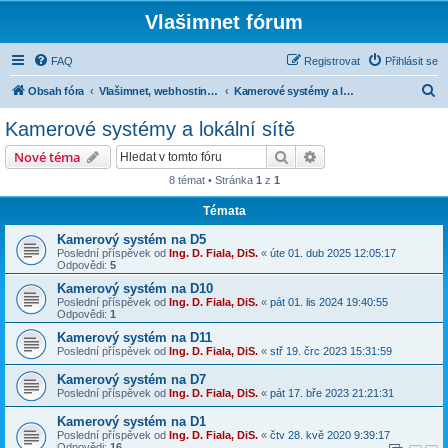
Vlašimnet fórum
FAQ
Registrovat
Přihlásit se
H
Obsah fóra
Vlašimnet, webhosting, IP televize, IP telefonie a ostatní
Kamerové systémy a lokální sítě
l
Kamerové systémy a lokální sítě
e
Hledat
Pokročilé hledání
Nové téma
d
8 témat • Stránka
1
z
1
a
Témata
t
Kamerový systém na D5
Poslední příspěvek od
Ing. D. Fiala, DiS.
«
úte 01. dub 2025 12:05:17
Odpovědi:
5
Kamerový systém na D10
Poslední příspěvek od
Ing. D. Fiala, DiS.
«
pát 01. lis 2024 19:40:55
Odpovědi:
1
Kamerový systém na D11
Poslední příspěvek od
Ing. D. Fiala, DiS.
«
stř 19. črc 2023 15:31:59
Kamerový systém na D7
Poslední příspěvek od
Ing. D. Fiala, DiS.
«
pát 17. bře 2023 21:21:31
Kamerový systém na D1
Poslední příspěvek od
Ing. D. Fiala, DiS.
«
čtv 28. kvě 2020 9:39:17
Odpovědi:
16