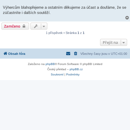
Výhercům blahopřejeme a ostatním děkujeme za účast a doufáme, že se
zúčastníte i dalších soutěží.
Zamčeno
1 příspěvek • Stránka
1
z
1
Přejít na
Obsah fóra
Všechny časy jsou v
UTC+01:00
Založeno na
phpBB
® Forum Software © phpBB Limited
Český překlad –
phpBB.cz
Soukromí
|
Podmínky