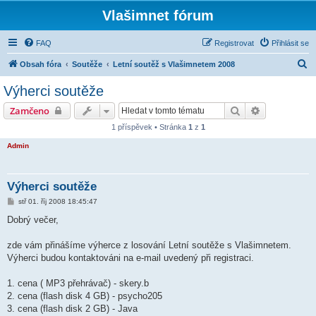
Vlašimnet fórum
FAQ
Registrovat
Přihlásit se
H
Obsah fóra
Soutěže
Letní soutěž s Vlašimnetem 2008
l
Výherci soutěže
e
Hledat
Pokročilé hl
Zamčeno
d
1 příspěvek • Stránka
1
z
1
a
Admin
t
Výherci soutěže
P
stř 01. říj 2008 18:45:47
ř
í
Dobrý večer,
s
p
ě
zde vám přinášíme výherce z losování Letní soutěže s Vlašimnetem.
v
Výherci budou kontaktováni na e-mail uvedený při registraci.
e
k
1. cena ( MP3 přehrávač) - skery.b
2. cena (flash disk 4 GB) - psycho205
3. cena (flash disk 2 GB) - Java