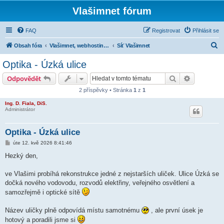
Vlašimnet fórum
FAQ
Registrovat
Přihlásit se
H
Obsah fóra
Vlašimnet, webhosting, IP televize, IP telefonie a ostatní
Síť Vlašimnet
l
Optika - Úzká ulice
e
Hledat
Pokročilé 
Odpovědět
d
2 příspěvky • Stránka
1
z
1
a
Ing. D. Fiala, DiS.
t
Administrátor
Optika - Úzká ulice
P
úte 12. kvě 2026 8:41:46
ř
í
Hezký den,
s
p
ě
ve Vlašimi probíhá rekonstrukce jedné z nejstarších uliček. Ulice Úzká se
v
dočká nového vodovodu, rozvodů elektřiny, veřejného osvětlení a
e
k
samozřejmě i optické sítě
Název uličky plně odpovídá místu samotnému
, ale první úsek je
hotový a poradili jsme si