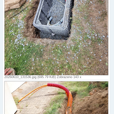
20260610_131536.jpg (695.79 KiB) Zobrazeno 143 x