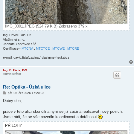
IMG_0301.JPEG (524.79 KiB) Zobrazeno 379 x
Ing. David Fiala, DiS.
Vlašimnet s.r.o.
Jednatel / správce sítě
Certifikace -
MTCNA
;
MTCTCE
;
MTCWE
;
MTCRE
e-mail: david.fiala(zavinac)vlasimnet(tecka)cz
Ing. D. Fiala, DiS.
Administrátor
Re: Optika - Úzká ulice
P
pát 19. čer 2026 17:20:03
ř
í
Dobrý den,
s
p
ě
práce v této ulici skončili a nyní se již začíná realizovat nový povrch.
v
Jsme rádi, že se vše povedlo koordinovat a dotáhnout
e
k
PŘÍLOHY