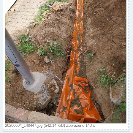
20260604_140447.jpg (542.14 KiB) Zobrazeno 143 x