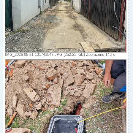
IMG_2026-05-21-131741547.JPG (252.23 KiB) Zobrazeno 143 x