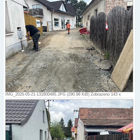
IMG_2026-05-21-131800495.JPG (290.98 KiB) Zobrazeno 143 x